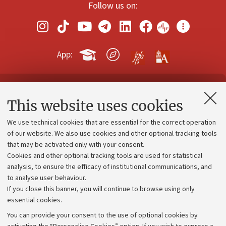
Follow us on:
App:
Contacts and certified e-mail (PEC)
This website uses cookies
Administrative divisions
We use technical cookies that are essential for the correct operation
Work with us
of our website. We also use cookies and other optional tracking tools
that may be activated only with your consent.
Alumni community
Cookies and other optional tracking tools are used for statistical
Strategic plan
analysis, to ensure the efficacy of institutional communications, and
to analyse user behaviour.
University budgets
If you close this banner, you will continue to browse using only
Donations
essential cookies.
Calls and competitions
You can provide your consent to the use of optional cookies by