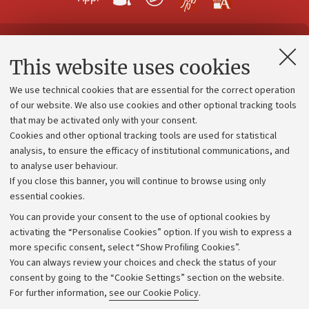
Contacts and certified e-mail (PEC)
This website uses cookies
Administrative divisions
We use technical cookies that are essential for the correct operation
Work with us
of our website. We also use cookies and other optional tracking tools
that may be activated only with your consent.
Alumni community
Cookies and other optional tracking tools are used for statistical
Strategic plan
analysis, to ensure the efficacy of institutional communications, and
to analyse user behaviour.
University budgets
If you close this banner, you will continue to browse using only
Donations
essential cookies.
Calls and competitions
You can provide your consent to the use of optional cookies by
activating the “Personalise Cookies” option. If you wish to express a
Transparent administration
more specific consent, select “Show Profiling Cookies”.
Appeals lodged
You can always review your choices and check the status of your
consent by going to the “Cookie Settings” section on the website.
Merchandising - UniboStore
For further information,
see our Cookie Policy
.
Website and accessibility information