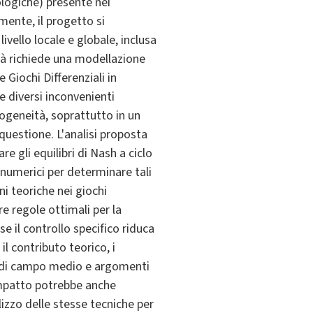
ologiche) presente nei
mente, il progetto si
ivello locale e globale, inclusa
ità richiede una modellazione
Giochi Differenziali in
e diversi inconvenienti
rogeneità, soprattutto in un
questione. L'analisi proposta
e gli equilibri di Nash a ciclo
numerici per determinare tali
ni teoriche nei giochi
re regole ottimali per la
se il controllo specifico riduca
l contributo teorico, i
chi di campo medio e argomenti
e impatto potrebbe anche
izzo delle stesse tecniche per