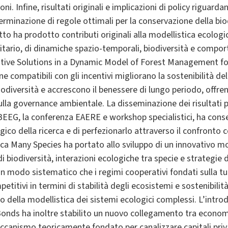
zioni. Infine, risultati originali e implicazioni di policy riguar
erminazione di regole ottimali per la conservazione della biod
tto ha prodotto contributi originali alla modellistica ecolo
nitario, di dinamiche spazio-temporali, biodiversità e compor
ive Solutions in a Dynamic Model of Forest Management for
 compatibili con gli incentivi migliorano la sostenibilità de
biodiversità e accrescono il benessere di lungo periodo, offre
ulla governance ambientale. La disseminazione dei risultati 
ri BEEG, la conferenza EAERE e workshop specialistici, ha cons
ico della ricerca e di perfezionarlo attraverso il confronto c
cerca Many Species ha portato allo sviluppo di un innovativo
di biodiversità, interazioni ecologiche tra specie e strategie 
in modo sistematico che i regimi cooperativi fondati sulla tu
petitivi in termini di stabilità degli ecosistemi e sostenibili
o della modellistica dei sistemi ecologici complessi. L’intro
Bonds ha inoltre stabilito un nuovo collegamento tra econom
ccanismo teoricamente fondato per canalizzare capitali priv