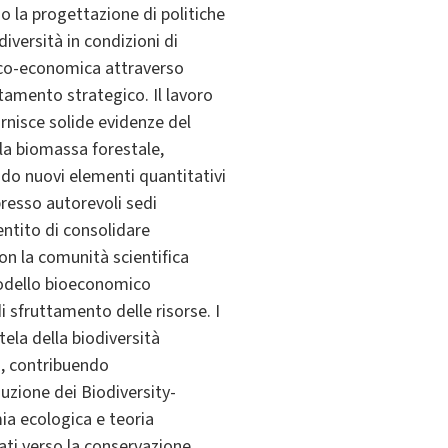
dano la progettazione di politiche
iversità in condizioni di
gico-economica attraverso
tamento strategico. Il lavoro
nisce solide evidenze del
lla biomassa forestale,
ndo nuovi elementi quantitativi
presso autorevoli sedi
entito di consolidare
on la comunità scientifica
 modello bioeconomico
di sfruttamento delle risorse. I
tela della biodiversità
tà, contribuendo
duzione dei Biodiversity-
ia ecologica e teoria
ati verso la conservazione