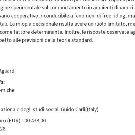
indagine sperimentale sul comportamento in ambienti dinamici 
ivario cooperativo, riconducibile a fenomeni di free riding,
ali. La miopia decisionale risulta avere un ruolo limitato, m
me fattore determinante. Inoltre, le risposte osservate agl
etto alle previsioni della teoria standard.
Agliardi
s:
omiche
azionale degli studi sociali Guido Carli(Italy)
ro (EUR) 100.438,00
28