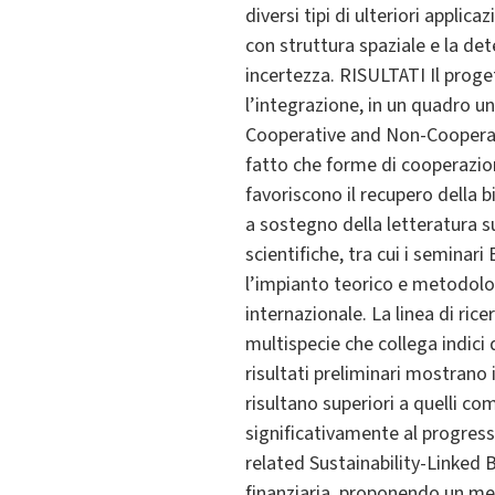
diversi tipi di ulteriori applica
con struttura spaziale e la det
incertezza. RISULTATI Il proge
l’integrazione, in un quadro u
Cooperative and Non-Cooperat
fatto che forme di cooperazione
favoriscono il recupero della 
a sostegno della letteratura s
scientifiche, tra cui i semina
l’impianto teorico e metodolog
internazionale. La linea di ri
multispecie che collega indici 
risultati preliminari mostrano 
risultano superiori a quelli com
significativamente al progress
related Sustainability-Linked 
finanziaria, proponendo un me