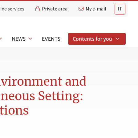
ine services
Private area
My e-mail
IT
NEWS
EVENTS
Contents for you
Environment and
neous Setting:
tions