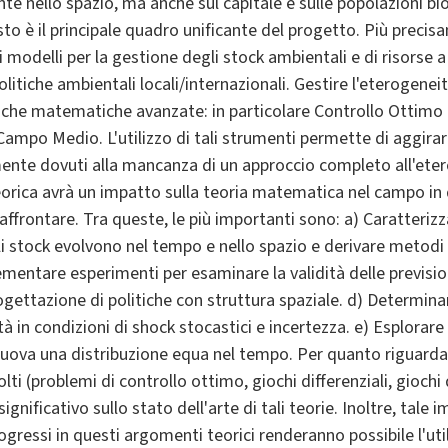
nte nello spazio, ma anche sul capitale e sulle popolazioni bi
to è il principale quadro unificante del progetto. Più precisa
modelli per la gestione degli stock ambientali e di risorse a l
litiche ambientali locali/internazionali. Gestire l'eterogene
he matematiche avanzate: in particolare Controllo Ottimo e 
Campo Medio. L'utilizzo di tali strumenti permette di aggirar
amente dovuti alla mancanza di un approccio completo all'ete
eorica avrà un impatto sulla teoria matematica nel campo in 
ffrontare. Tra queste, le più importanti sono: a) Caratterizzar
i stock evolvono nel tempo e nello spazio e derivare metodi 
ementare esperimenti per esaminare la validità delle previsio
progettazione di politiche con struttura spaziale. d) Determina
à in condizioni di shock stocastici e incertezza. e) Esplorare 
uova una distribuzione equa nel tempo. Per quanto riguarda i
olti (problemi di controllo ottimo, giochi differenziali, gio
ignificativo sullo stato dell'arte di tali teorie. Inoltre, tal
essi in questi argomenti teorici renderanno possibile l'util