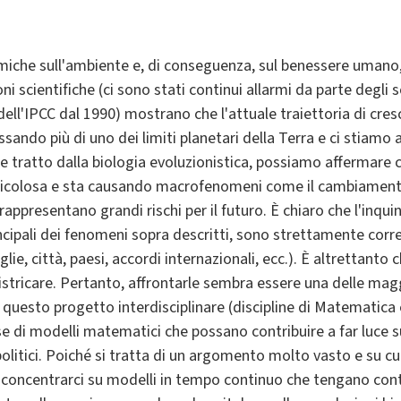
omiche sull'ambiente e, di conseguenza, sul benessere uma
ni scientifiche (ci sono stati continui allarmi da parte degli sc
ll'IPCC dal 1990) mostrano che l'attuale traiettoria di cresc
ando più di uno dei limiti planetari della Terra e ci stiamo a
 tratto dalla biologia evoluzionistica, possiamo affermare 
icolosa e sta causando macrofenomeni come il cambiamento 
 rappresentano grandi rischi per il futuro. È chiaro che l'inq
incipali dei fenomeni sopra descritti, sono strettamente corr
iglie, città, paesi, accordi internazionali, ecc.). È altrettanto
istricare. Pertanto, affrontarle sembra essere una delle magg
i questo progetto interdisciplinare (discipline di Matematic
se di modelli matematici che possano contribuire a far luce su
politici. Poiché si tratta di un argomento molto vasto e su cu
i concentrarci su modelli in tempo continuo che tengano cont