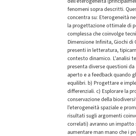
dell'eterogeneità (principalme
fenomeni sopra descritti. Ques
concentra su: Eterogeneità nei 
la progettazione ottimale di po
complessa che coinvolge tecnic
Dimensione Infinita, Giochi di 
presenti in letteratura, tipic
contesto dinamico. L'analisi t
presenta diverse questioni da a
aperto e a feedback quando gl
equilibri. b) Progettare e impl
differenziali. c) Esplorare la 
conservazione della biodiversit
l'eterogeneità spaziale e prom
risultati sugli argomenti coinv
correlati) avranno un impatto s
aumentare man mano che i progr