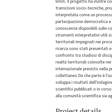
limiti. Il progetto ha inoltre co
transizioni socio-tecniche, pr
interpretata come un processo
partecipazione democratica e t
conoscenze disponibili sulle c
strumenti interpretativi utili si
territoriali impegnati nei proce
ricerca sono stati presentati e
confronto tra studiosi di disci
realtà territoriali coinvolte n
internazionale previsto nella p
collettaneo Da che parte è l'us
sviluppa i risultati dell'indag
scientifici pubblicati o in cors
alla comunità scientifica sia a
Project details