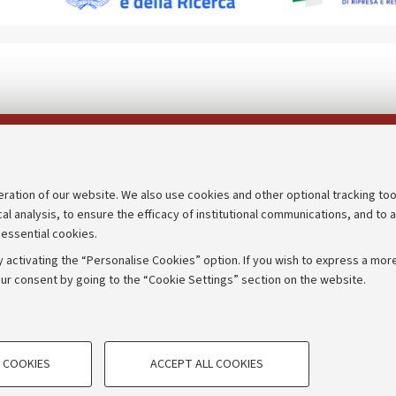
Follow us on:
eration of our website. We also use cookies and other optional tracking too
cal analysis, to ensure the efficacy of institutional communications, and to 
an
Transparent administration
 essential cookies.
udgets
Appeals lodged
 activating the “Personalise Cookies” option. If you wish to express a more
Merchandising - UniboStore
ur consent by going to the “Cookie Settings” section on the website.
mpetitions
Website and accessibility info
TECHNICAL COOKIES - ESSE
 COOKIES
ACCEPT ALL COOKIES
e user profiles based on browsing
Technical cookies are used for a rang
IORUM - Università di Bologna - Via Zamboni,
33 - 40126
Bologna
correct operation of the website, s