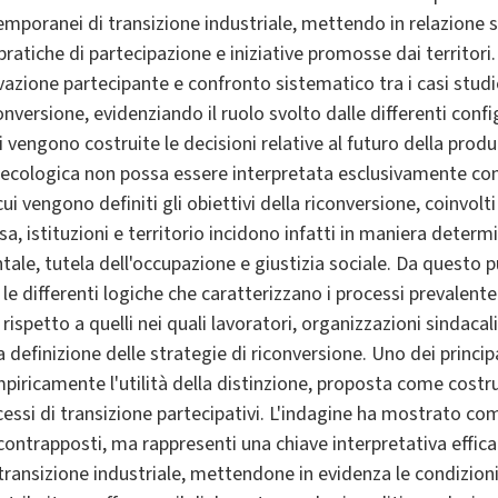
emporanei di transizione industriale, mettendo in relazione 
, pratiche di partecipazione e iniziative promosse dai territori.
vazione partecipante e confronto sistematico tra i casi stud
onversione, evidenziando il ruolo svolto dalle differenti confi
 vengono costruite le decisioni relative al futuro della prod
 ecologica non possa essere interpretata esclusivamente co
i vengono definiti gli obiettivi della riconversione, coinvolti
sa, istituzioni e territorio incidono infatti in maniera determi
ale, tutela dell'occupazione e giustizia sociale. Da questo pu
le differenti logiche che caratterizzano i processi prevalen
i rispetto a quelli nei quali lavoratori, organizzazioni sindacali
definizione delle strategie di riconversione. Uno dei principa
mpiricamente l'utilità della distinzione, proposta come costru
essi di transizione partecipativi. L'indagine ha mostrato co
contrapposti, ma rappresenti una chiave interpretativa effic
 transizione industriale, mettendone in evidenza le condizioni d