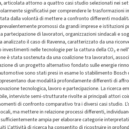
, articolata attorno a quattro casi studio selezionati nei sett
olarmente significativi per comprendere le trasformazioni in c
entata dalla volontà di mettere a confronto differenti modalit
 prevalentemente promossi da grandi imprese e istituzioni pu
 partecipazione di lavoratori, organizzazioni sindacali e sogg
a analizzato il caso di Ravenna, caratterizzato da una riconve
o investimenti nelle tecnologie per la cattura della CO₂ e nell'
one è stata sostenuta da una coalizione tra lavoratori, assoc
azione di un progetto alternativo fondato sulle energie rinnov
automotive sono stati presi in esame lo stabilimento Bosch di
ppresentano due modalità profondamente differenti di affro
novazione tecnologica, lavoro e partecipazione. La ricerca em
e, interviste semi-strutturate rivolte ai principali attori coi
menti di confronto comparativo tra i diversi casi studio. L'
locali, ma mettere in relazione processi differenti, individua
ufficientemente ampia per elaborare categorie interpretativ
ti L'attività di ricerca ha consentito di ricostruire in profon