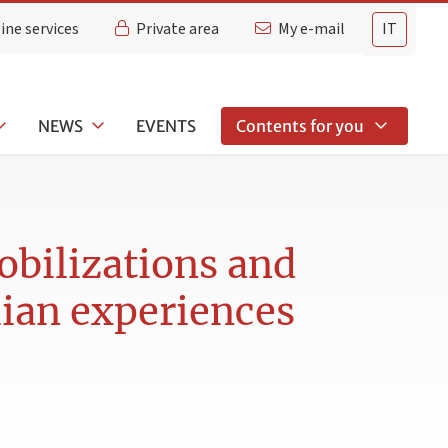
ine services
Private area
My e-mail
IT
NEWS
EVENTS
Contents for you
mobilizations and
lian experiences