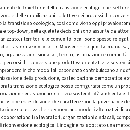
camente le traiettorie della transizione ecologica nel settore 
voro e delle mobilitazioni collettive nei processi di riconvers
he la transizione ecologica, così come viene oggi prevalent
 e top-down, nella quale le decisioni sono assunte da attori 
rganizzato, i territori e le comunità locali sono spesso relega
i delle trasformazioni in atto. Muovendo da questa premessa,
ri, organizzazioni sindacali, tecnici, associazioni e comunità 
i percorsi di riconversione produttiva orientati alla sostenibi
mprendere in che modo tali esperienze contribuiscano a ridefi
izzazione della produzione, partecipazione democratica e svi
zioni la transizione ecologica possa configurarsi come un pr
rmazione dei sistemi produttivi e sostenibilità ambientale. L
nclusione ed esclusione che caratterizzano la governance delle
litazione collettiva che sperimentano modelli alternativi di 
di cooperazione tra lavoratori, organizzazioni sindacali, comp
i di riconversione ecologica. L'indagine ha adottato una meto