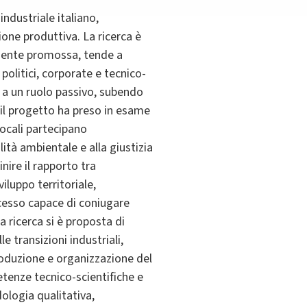
industriale italiano,
ione produttiva. La ricerca è
emente promossa, tende a
politici, corporate e tecnico-
ti a un ruolo passivo, subendo
 il progetto ha preso in esame
locali partecipano
lità ambientale e alla giustizia
nire il rapporto tra
luppo territoriale,
ocesso capace di coniugare
a ricerca si è proposta di
 transizioni industriali,
produzione e organizzazione del
etenze tecnico-scientifiche e
dologia qualitativa,