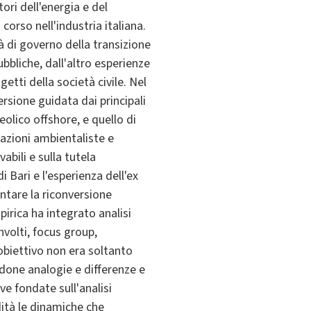
ori dell'energia e del
orso nell'industria italiana.
à di governo della transizione
bbliche, dall'altro esperienze
etti della società civile. Nel
rsione guidata dai principali
eolico offshore, e quello di
iazioni ambientaliste e
abili e sulla tutela
 Bari e l'esperienza dell'ex
ntare la riconversione
pirica ha integrato analisi
nvolti, focus group,
obiettivo non era soltanto
ndone analogie e differenze e
e fondate sull'analisi
dità le dinamiche che