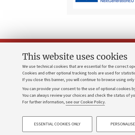
This website uses cookies
We use technical cookies that are essential for the correct op
Cookies and other optional tracking tools are used for statisti
Strategic pl
Contacts and certified e-mail (PEC)
If you close this banner, you will continue to browse using only
University b
Administrative divisions
You can provide your consent to the use of optional cookies by
Donations
Work with us
You can always review your choices and check the status of yo
For further information,
see our Cookie Policy
.
Calls and co
Alumni community
PROFILING COOKIES - OPTIONAL
ESSENTIAL COOKIES ONLY
PERSONALISE
These cookies are used to analyse user browsing patterns, creat
©Copyright 2026 - ALMA MATER STUD
behaviour, and for marketing analysis.