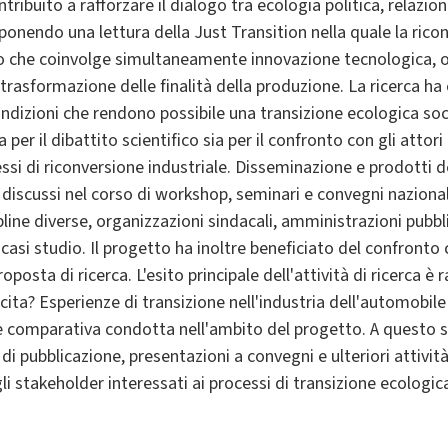
ntribuito a rafforzare il dialogo tra ecologia politica, relazioni
oponendo una lettura della Just Transition nella quale la rico
 che coinvolge simultaneamente innovazione tecnologica, o
rasformazione delle finalità della produzione. La ricerca ha 
ondizioni che rendono possibile una transizione ecologica so
a per il dibattito scientifico sia per il confronto con gli attori 
ssi di riconversione industriale. Disseminazione e prodotti dell
 discussi nel corso di workshop, seminari e convegni nazionali
pline diverse, organizzazioni sindacali, amministrazioni pubbl
ei casi studio. Il progetto ha inoltre beneficiato del confront
roposta di ricerca. L'esito principale dell'attività di ricerca 
cita? Esperienze di transizione nell'industria dell'automobile 
ine comparativa condotta nell'ambito del progetto. A questo s
o di pubblicazione, presentazioni a convegni e ulteriori attivit
gli stakeholder interessati ai processi di transizione ecologic