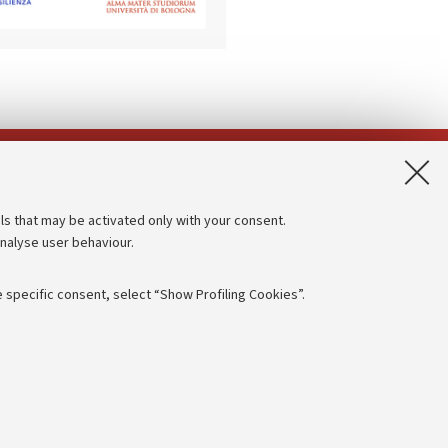
App:
ls that may be activated only with your consent.
analyse user behaviour.
Accessibility statement
Privacy policy and legal notes
 specific consent, select “Show Profiling Cookies”.
Cookie Settings
rmation
NTIAL
e of different purposes, including but not limited to ensuring the
 - PI:
01131710376
- CF:
80007010376
aving browsing preferences, load balancing, optimising website