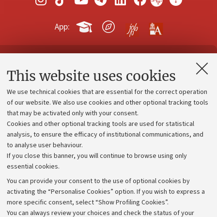
App:
Contacts and certified e-mail (PEC)
This website uses cookies
Administrative divisions
We use technical cookies that are essential for the correct operation
Work with us
of our website. We also use cookies and other optional tracking tools
that may be activated only with your consent.
Alumni community
Cookies and other optional tracking tools are used for statistical
Strategic plan
analysis, to ensure the efficacy of institutional communications, and
to analyse user behaviour.
University budgets
If you close this banner, you will continue to browse using only
Donations
essential cookies.
Calls and competitions
You can provide your consent to the use of optional cookies by
activating the “Personalise Cookies” option. If you wish to express a
Transparent administration
more specific consent, select “Show Profiling Cookies”.
Appeals lodged
You can always review your choices and check the status of your