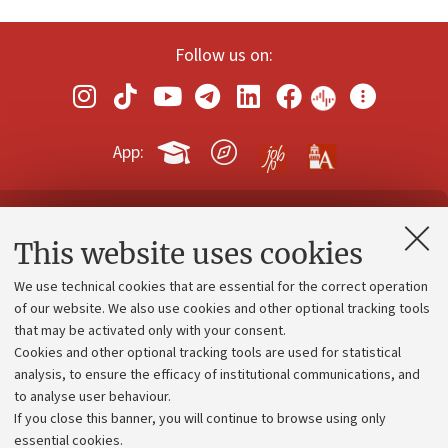
Follow us on:
App:
Contacts and certified e-mail (PEC)
This website uses cookies
Administrative divisions
We use technical cookies that are essential for the correct operation
Work with us
of our website. We also use cookies and other optional tracking tools
that may be activated only with your consent.
Alumni community
Cookies and other optional tracking tools are used for statistical
Strategic plan
analysis, to ensure the efficacy of institutional communications, and
to analyse user behaviour.
University budgets
If you close this banner, you will continue to browse using only
Donations
essential cookies.