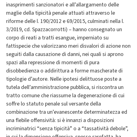
inasprimenti sanzionatori e all’allargamento delle
maglie della tipicità penale attuati attraverso le
riforme delle l. 190/2012 e 69/2015, culminati nella l.
3/2019, cd. Spazzacorrotti) – hanno consegnato un
corpo di reati a tratti esangue, imperniato su
fattispecie che valorizzano meri disvalori di azione non
seguiti dalla causazione di danni, nei quali si aprono
spazi alla repressione di momenti di pura
disobbedienza o addirittura a forme mascherate di
tipologie d’autore. Nelle ipotesi delittuose poste a
tutela dell’amministrazione pubblica, si riscontra un
tratto comune che riassume la degenerazione di cui
soffre lo statuto penale sul versante della
combinazione tra un’evanescente determinatezza ed
una flebile offensività: si è innanzi a disposizioni
incriminatrici “senza tipicità” o a “tassatività debole”,
in cui la dimensione offensiva, spesso rarefatta, ha