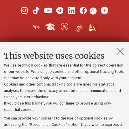
App:
Contacts and certified e-mail (PEC)
This website uses cookies
Administrative divisions
We use technical cookies that are essential for the correct operation
Work with us
of our website. We also use cookies and other optional tracking tools
that may be activated only with your consent.
Alumni community
Cookies and other optional tracking tools are used for statistical
Strategic plan
analysis, to ensure the efficacy of institutional communications, and
to analyse user behaviour.
University budgets
If you close this banner, you will continue to browse using only
Donations
essential cookies.
Calls and competitions
You can provide your consent to the use of optional cookies by
activating the “Personalise Cookies” option. If you wish to express a
Transparent administration