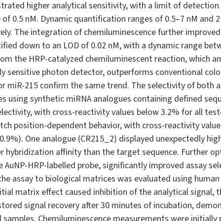
ted higher analytical sensitivity, with a limit of detection
of 0.5 nM. Dynamic quantification ranges of 0.5–7 nM and 
ly. The integration of chemiluminescence further improved as
tified down to an LOD of 0.02 nM, with a dynamic range bet
from the HRP-catalyzed chemiluminescent reaction, which ampl
ly sensitive photon detector, outperforms conventional colo
for miR-215 confirm the same trend. The selectivity of both 
dies using synthetic miRNA analogues containing defined se
lectivity, with cross-reactivity values below 3.2% for all tes
 position-dependent behavior, with cross-reactivity values
40.9%). One analogue (CR215_2) displayed unexpectedly high
er hybridization affinity than the target sequence. Further o
the AuNP-HRP-labelled probe, significantly improved assay se
of the assay to biological matrices was evaluated using hum
tial matrix effect caused inhibition of the analytical signal
tored signal recovery after 30 minutes of incubation, demons
l samples. Chemiluminescence measurements were initially