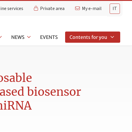
ine services
Private area
My e-mail
IT
NEWS
EVENTS
Contents for you
osable
ased biosensor
 miRNA