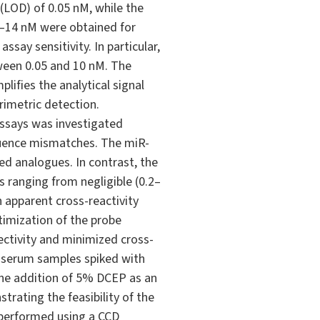
 (LOD) of 0.05 nM, while the
2–14 nM were obtained for
say sensitivity. In particular,
ween 0.05 and 10 nM. The
ifies the analytical signal
rimetric detection.
assays was investigated
quence mismatches. The miR-
ted analogues. In contrast, the
 ranging from negligible (0.2–
 apparent cross-reactivity
ptimization of the probe
lectivity and minimized cross-
an serum samples spiked with
, the addition of 5% DCEP as an
trating the feasibility of the
 performed using a CCD