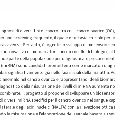
agnosi di diversi tipi di cancro, tra cui il cancro ovarico (OC
er uno screening frequente, il quale è tuttavia cruciale per 
ravvivenza. Pertanto, è urgente lo sviluppo di biosensori sensi
ne non invasiva di biomarcatori specifici nei fluidi biologici, al
ande parte della popolazione per diagnosticare precocemente
miRNA) sono candidati promettenti come marcatori diagnosti
bia significativamente già nelle fasi iniziali della malattia.
o anomalo nel cancro ovarico e rappresentano ideali biomarca
o diagnostico della misurazione dei livelli di miRNA aumenta
ombinate. Il progetto si propone di sviluppare un biosensor
i diversi miRNA specifici per il cancro ovarico nel sangue ca
 laterale degli acidi nucleici (NALFA) con la rilevazione ottica
do la misurazione e l'elaborazione del segnale basata su sm