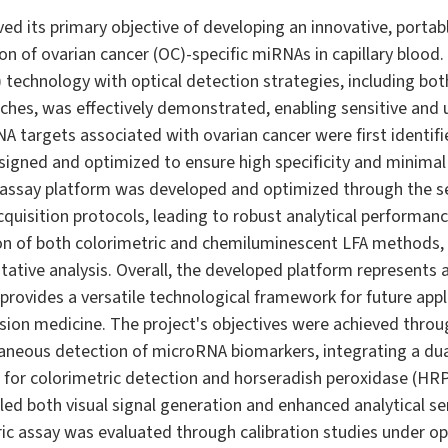
ved its primary objective of developing an innovative, porta
on of ovarian cancer (OC)-specific miRNAs in capillary blood.
) technology with optical detection strategies, including bot
hes, was effectively demonstrated, enabling sensitive and u
NA targets associated with ovarian cancer were first identif
igned and optimized to ensure high specificity and minimal c
w assay platform was developed and optimized through the sel
cquisition protocols, leading to robust analytical performan
on of both colorimetric and chemiluminescent LFA methods
itative analysis. Overall, the developed platform represents 
provides a versatile technological framework for future appli
sion medicine. The project's objectives were achieved thro
aneous detection of microRNA biomarkers, integrating a du
 for colorimetric detection and horseradish peroxidase (HR
ed both visual signal generation and enhanced analytical sens
ic assay was evaluated through calibration studies under o