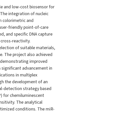
ble and low-cost biosensor for
 The integration of nucleic
h colorimetric and
ser-friendly point-of-care
ied, and specific DNA capture
ross-reactivity.
ection of suitable materials,
ce. The project also achieved
, demonstrating improved
a significant advancement in
cations in multiplex
ugh the development of an
al-detection strategy based
P) for chemiluminescent
itivity. The analytical
ptimized conditions. The miR-