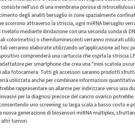
he consiste nell'uso di una membrana porosa di nitrocellulosa
scimento degli analiti bersaglio in zone spazialmente confina
ue scorrono attraverso la striscia, ogni miRNA bersaglio ver
poi rivelato mediante ibridazione con una seconda sonda di
egnali colorimetrici o chemiluminescenti verranno misurati uti
tali verranno elaborate utilizzando un'applicazione ad hoc p
spositivo comprenderà una cartuccia che ospita la striscia LFA
adattatore per smartphone che crea una "mini scatola oscura
ti alla fotocamera. Tutti gli accessori saranno prodotti sfru
errà utilizzata anche per combinare informazioni quantitative 
rebbe rappresentare un allarme per indirizzare verso una di
nvasivi per la diagnosi precoce del cancro ovarico potrebbe 
 consentendo uno screening su larga scala a basso costo e 
na nuova generazione di biosensori miRNA multiplex, sfruttand
 altri tumori.