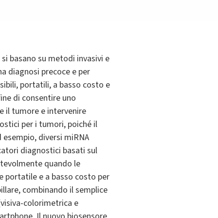
), si basano su metodi invasivi e
una diagnosi precoce e per
bili, portatili, a basso costo e
 fine di consentire uno
 il tumore e intervenire
ci per i tumori, poiché il
 Ad esempio, diversi miRNA
tori diagnostici basati sul
 notevolmente quando le
e portatile e a basso costo per
pillare, combinando il semplice
 (visiva-colorimetrica e
artphone. Il nuovo biosensore