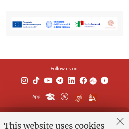
Follow us on:
App:
Contacts and certified e-mail (PEC)
This website uses cookies