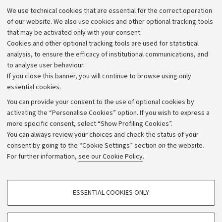
Administrative divisions
We use technical cookies that are essential for the correct operation
Work with us
of our website. We also use cookies and other optional tracking tools
that may be activated only with your consent.
Alumni community
Cookies and other optional tracking tools are used for statistical
Strategic plan
analysis, to ensure the efficacy of institutional communications, and
to analyse user behaviour.
University budgets
If you close this banner, you will continue to browse using only
Donations
essential cookies.
Calls and competitions
You can provide your consent to the use of optional cookies by
activating the “Personalise Cookies” option. If you wish to express a
Transparent administration
more specific consent, select “Show Profiling Cookies”.
Appeals lodged
You can always review your choices and check the status of your
consent by going to the “Cookie Settings” section on the website.
Merchandising - UniboStore
For further information,
see our Cookie Policy
.
Website and accessibility information
Accessibility statement
PROFILING COOKIES - OPTIONAL
ESSENTIAL COOKIES ONLY
Privacy policy and legal notes
These cookies are used to analyse user browsing patterns, create user profiles
based on browsing behaviour, and for marketing analysis.
Cookie Settings