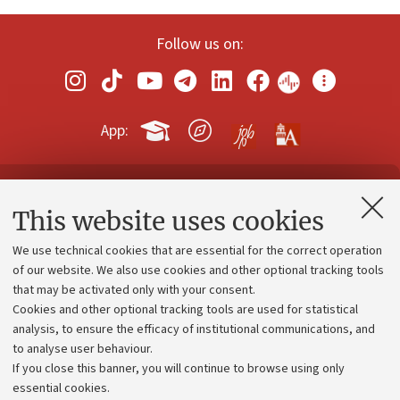
Follow us on:
App:
Contacts and certified e-mail (PEC)
This website uses cookies
Administrative divisions
We use technical cookies that are essential for the correct operation
Work with us
of our website. We also use cookies and other optional tracking tools
that may be activated only with your consent.
Alumni community
Cookies and other optional tracking tools are used for statistical
Strategic plan
analysis, to ensure the efficacy of institutional communications, and
to analyse user behaviour.
University budgets
If you close this banner, you will continue to browse using only
Donations
essential cookies.