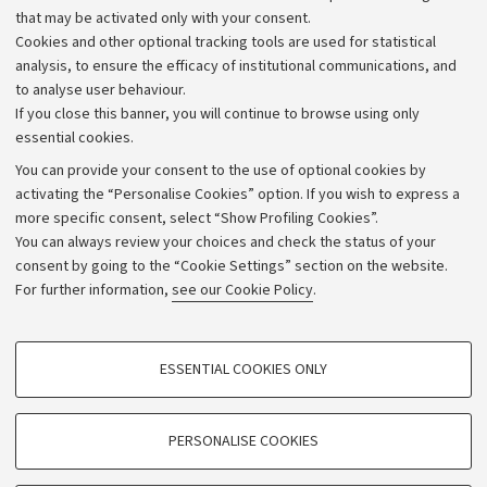
that may be activated only with your consent.
Alumni community
Cookies and other optional tracking tools are used for statistical
Strategic plan
analysis, to ensure the efficacy of institutional communications, and
to analyse user behaviour.
University budgets
If you close this banner, you will continue to browse using only
Donations
essential cookies.
Calls and competitions
You can provide your consent to the use of optional cookies by
activating the “Personalise Cookies” option. If you wish to express a
Transparent administration
more specific consent, select “Show Profiling Cookies”.
Appeals lodged
You can always review your choices and check the status of your
consent by going to the “Cookie Settings” section on the website.
Merchandising - UniboStore
For further information,
see our Cookie Policy
.
Website and accessibility information
Accessibility statement
PROFILING COOKIES - OPTIONAL
ESSENTIAL COOKIES ONLY
Privacy policy and legal notes
These cookies are used to analyse user browsing patterns, create user profiles
based on browsing behaviour, and for marketing analysis.
Cookie Settings
Show profiling cookies
PERSONALISE COOKIES
Google/Youtube Video
©Copyright 2026 - ALMA MATER STUDIORUM - Università di