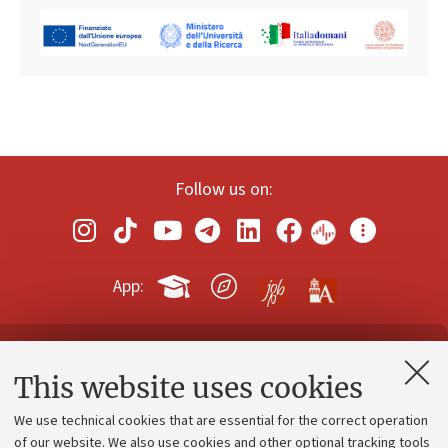
Follow us on:
App:
Contacts and certified e-mail (PEC)
This website uses cookies
Administrative divisions
We use technical cookies that are essential for the correct operation
Work with us
of our website. We also use cookies and other optional tracking tools