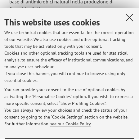
base di antimicrobici naturali nella produzione di
finocchio di IV gamma
This website uses cookies
We use technical cookies that are essential for the correct operation
Latest news
of our website. We also use cookies and other optional tracking
tools that may be activated only with your consent.
Esiti appello di valorizzazione dei sottoprodotti dell’industria
Cookies and other optional tracking tools are used for statistical
alimentare - Modulo Lanciotti del 08/02/2024
analysis, to ensure the efficacy of institutional communications, and
Published on: February 10 2024
to analyse user behaviour.
If you close this banner, you will continue to browse using only
Esiti appello di valorizzazione dei sottoprodotti dell’industria
essential cookies.
alimentare - Modulo Lanciotti del 11/01/2024
Published on: January 16 2024
You can provide your consent to the use of optional cookies by
activating the “Personalise Cookies” option. If you wish to express a
more specific consent, select “Show Profiling Cookies”.
Esiti Fuori-appello di valorizzazione dei sottoprodotti dell’industria
alimentare - Modulo Lanciotti del 27/10/2023
You can always review your choices and check the status of your
Published on: October 30 2023
consent by going to the “Cookie Settings” section on the website.
For further information,
see our Cookie Policy
.
View all