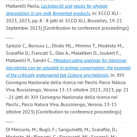
Mattarelli Paola
,
Lactobacilli and yeasts for phytate
degradation in soy milk fermented products
, in: ECCO XLI -
2023, 2023, pp. 8 - 8 (atti di: ECCO XLI, Bruxelles, 19-22
September 2023) [Contribution to conference proceedings]
Spiezio C., Borruso L., Dindo ML., Mimmo T., Modesto M.,
Scarafile D., Francati S., Dias A., Matatiken D., Joubert F.,
Mattarelli P., Sandri C.
,
Metabarcoding analyses for intestinal
microbiota can be valuable in animal conservation: the example
of the critically endangered bat Coleura seychellensis
, in: XIII
Convegno Nazionale della ricerca nei Parchi. Parco Natura
Viva. Bussolengo, Verona 13-15 ottobre 2023, 2023, pp. 21
- 21 (atti di: XIII Convegno Nazionale della ricerca nei
Parchi., Parco Natura Viva, Bussolengo, Verona, 13-15
ottobre 2023) [Contribution to conference proceedings]
Di Mercurio, M.; Bugli, F.; Sanguinetti, M.; Scarafile, D.;
Modesto, M.; Bignami, G.; Fioravanti, Ml.; Scozzoli, M.;