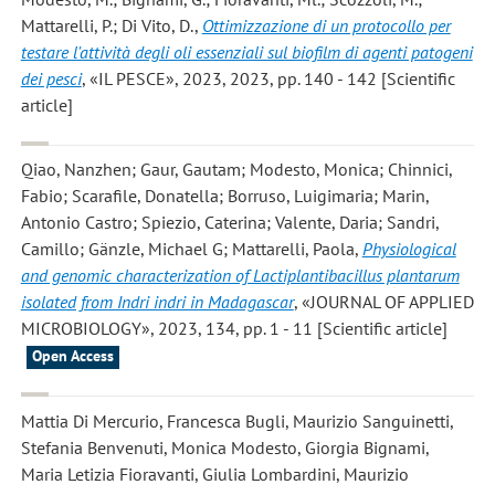
Mattarelli, P.; Di Vito, D.
,
Ottimizzazione di un protocollo per
testare l'attività degli oli essenziali sul biofilm di agenti patogeni
dei pesci
, «IL PESCE», 2023, 2023, pp. 140 - 142 [Scientific
article]
Qiao, Nanzhen; Gaur, Gautam; Modesto, Monica; Chinnici,
Fabio; Scarafile, Donatella; Borruso, Luigimaria; Marin,
Antonio Castro; Spiezio, Caterina; Valente, Daria; Sandri,
Camillo; Gänzle, Michael G; Mattarelli, Paola
,
Physiological
and genomic characterization of Lactiplantibacillus plantarum
isolated from Indri indri in Madagascar
, «JOURNAL OF APPLIED
MICROBIOLOGY», 2023, 134, pp. 1 - 11 [Scientific article]
Open Access
Mattia Di Mercurio, Francesca Bugli, Maurizio Sanguinetti,
Stefania Benvenuti, Monica Modesto, Giorgia Bignami,
Maria Letizia Fioravanti, Giulia Lombardini, Maurizio