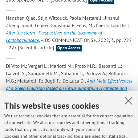
Open Access
Nanzhen Qiao, Stijn Wittouck, Paola Mattarelli, Jinshui
Zheng, Sarah Lebeer, Giovanna E. Felis, Michael G. Gänzle †
,
After the storm—Perspectives on the taxonomy of
Lactobacillaceae
, «JDS COMMUNICATIONS», 2022, 3, pp. 222
- 227 [Scientific article]
Open Access
Di Vito M.; Vergari L.; Mariotti M.; Proto M.R.; Barbanti L.;
Garzoli S.; Sanguinetti M.; Sabatini L.; Peduzzi A.; Bellardi
M.G.; Mattarelli P.; Bugli F.; De Luca D.
,
Anti-Mold Effectiveness
of a Green Emulsion Based on Citrus aurantium Hydrolate and
Cinnamomum zeylanicum Essential Oil for the Modern Paintings
Restoration
, «MICROORGANISMS», 2022, 10, Article number:
This website uses cookies
205 , pp. 1 - 11 [Scientific article]
Open Access
We use technical cookies that are essential for the correct operation
of our website. We also use cookies and other optional tracking
tools that may be activated only with your consent.
1
2
3
4
5
Cookies and other optional tracking tools are used for statistical