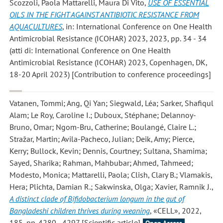
Scozzoli, Paola Mattarelli, Maura Di Vito
,
USE OF ESSENTIAL
OILS IN THE FIGHT AGAINST ANTIBIOTIC RESISTANCE FROM
AQUACULTURES
, in: International Conference on One Health
Antimicrobial Resistance (ICOHAR) 2023, 2023, pp. 34 - 34
(atti di: International Conference on One Health
Antimicrobial Resistance (ICOHAR) 2023, Copenhagen, DK,
18-20 April 2023) [Contribution to conference proceedings]
Vatanen, Tommi; Ang, Qi Yan; Siegwald, Léa; Sarker, Shafiqul
Alam; Le Roy, Caroline I.; Duboux, Stéphane; Delannoy-
Bruno, Omar; Ngom-Bru, Catherine; Boulangé, Claire L.;
Stražar, Martin; Avila-Pacheco, Julian; Deik, Amy; Pierce,
Kerry; Bullock, Kevin; Dennis, Courtney; Sultana, Shamima;
Sayed, Sharika; Rahman, Mahbubar; Ahmed, Tahmeed;
Modesto, Monica; Mattarelli, Paola; Clish, Clary B.; Vlamakis,
Hera; Plichta, Damian R.; Sakwinska, Olga; Xavier, Ramnik J.
,
A distinct clade of Bifidobacterium longum in the gut of
Bangladeshi children thrives during weaning
, «CELL», 2022,
185, pp. 4280 - 4297 [Scientific article]