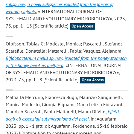
subsp. nov., a novel subspecies isolated from the faeces of
weaning infants
, «INTERNATIONAL JOURNAL OF
SYSTEMATIC AND EVOLUTIONARY MICROBIOLOGY», 2023,
73, pp. 1 - 13 [Scientific article]
Open Access
Olofsson, Tobias C; Modesto, Monica; Pascarelli, Stefano;
Scarafile, Donatella; Mattarelli, Paola; Vasquez, Alejandra
,
Bifidobacterium mellis sp. nov., isolated from the honey stomach
of the honey bee Apis mellifera
, «INTERNATIONAL JOURNAL
OF SYSTEMATIC AND EVOLUTIONARY MICROBIOLOGY»,
2023, 73, pp. 1 - 8 [Scientific article]
Open Access
Mattia Di Mercurio, Francesca Bugli, Maurizio Sanguinetti,
Monica Modesto, Giorgia Bignami, Maria Letizia Fioravanti,
Maurizio Scozzoli, Paola Mattarelli, Maura Di Vito
,
Effetti
degli oli essenziali sul microbioma dei pesci
, in: Aquafarm,
2023, pp. 1 - 1 (atti di: Aquafarm, Pordenone, 15-16 febbraio
2023) [Contribution to conference proceedings]