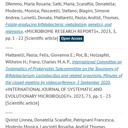
D’Aimmo, Maria Rosaria; Satti, Maria; Scarafile, Donatella;
Modesto, Monica; Pascarelli, Stefano; Biagini, Simone
Andrea; Luiselli, Donata; Mattarelli, Paola; Andlid, Thomas
,
Folate-producing bifidobacteria: metabolism, genetics, and
relevance
, «MICROBIOME RESEARCH REPORTS», 2023, 3,
pp. 1 - 22 [Scientific article]
Open Access
Mattarelli, Paola; Felis, Giovanna E.; Pot, B.; Holzapfel,
Wilhelm H.; Franz, Charles M. A. P.
,
International Committee on
Systematics of Prokaryotes Subcommittee on the Taxonomy of
Bifidobacterium, Lactobacillus and related organisms. Minutes of
the closed meeting by videoconference, 3 September 2020
,
«INTERNATIONAL JOURNAL OF SYSTEMATIC AND
EVOLUTIONARY MICROBIOLOGY», 2023, 73, pp. 1 - 23
[Scientific article]
Qvirist Linnea, Donatella Scarafile, Patrignani Francesca,
Modesto Monica, Lanciotti Rosalba, Andlid Thomas,