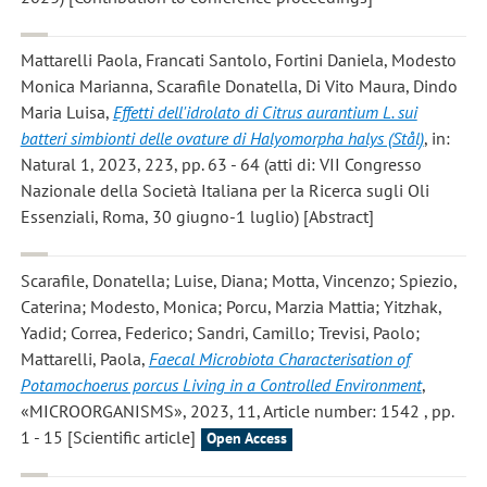
Mattarelli Paola, Francati Santolo, Fortini Daniela, Modesto
Monica Marianna, Scarafile Donatella, Di Vito Maura, Dindo
Maria Luisa
,
Effetti dell'idrolato di Citrus aurantium L. sui
batteri simbionti delle ovature di Halyomorpha halys (Stål)
, in:
Natural 1, 2023, 223, pp. 63 - 64 (atti di: VII Congresso
Nazionale della Società Italiana per la Ricerca sugli Oli
Essenziali, Roma, 30 giugno-1 luglio) [Abstract]
Scarafile, Donatella; Luise, Diana; Motta, Vincenzo; Spiezio,
Caterina; Modesto, Monica; Porcu, Marzia Mattia; Yitzhak,
Yadid; Correa, Federico; Sandri, Camillo; Trevisi, Paolo;
Mattarelli, Paola
,
Faecal Microbiota Characterisation of
Potamochoerus porcus Living in a Controlled Environment
,
«MICROORGANISMS», 2023, 11, Article number: 1542 , pp.
1 - 15 [Scientific article]
Open Access