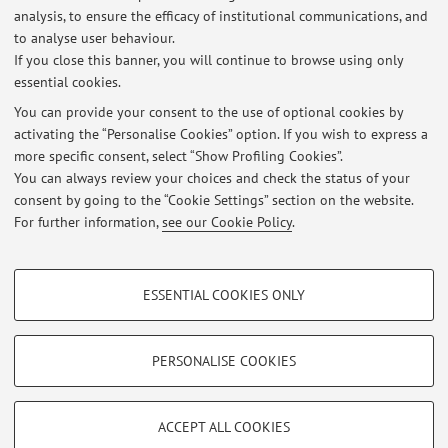
analysis, to ensure the efficacy of institutional communications, and
to analyse user behaviour.
Publications prior to 2004
If you close this banner, you will continue to browse using only
essential cookies.
You can provide your consent to the use of optional cookies by
activating the “Personalise Cookies” option. If you wish to express a
Latest news
more specific consent, select “Show Profiling Cookies”.
You can always review your choices and check the status of your
At the moment no news are available.
consent by going to the “Cookie Settings” section on the website.
For further information,
see our Cookie Policy
.
PROFILING COOKIES - OPTIONAL
ESSENTIAL COOKIES ONLY
These cookies are used to analyse user browsing patterns, create user profiles
Restricted area
based on browsing behaviour, and for marketing analysis.
Login
to manage all website contents.
Show profiling cookies
PERSONALISE COOKIES
Google/Youtube Video
TECHNICAL COOKIES - ESSENTIAL
© 2026 - ALMA MATER STUDIORUM - Università di Bologna - Via
Facebook
ACCEPT ALL COOKIES
Zamboni, 33 - 40126 Bologna - Partita IVA: 01131710376
Technical cookies are used for a range of different purposes, including but not
Privacy
|
Legal Notes
|
Cookie Settings