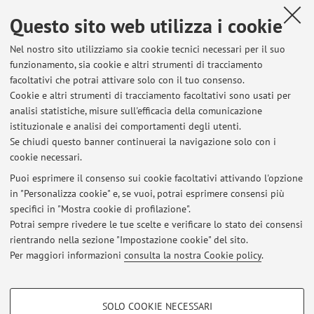
Pubblicato il: 16 marzo 2026
Questo sito web utilizza i cookie
Nel nostro sito utilizziamo sia cookie tecnici necessari per il suo
funzionamento, sia cookie e altri strumenti di tracciamento
facoltativi che potrai attivare solo con il tuo consenso.
Ultimi avvisi
Cookie e altri strumenti di tracciamento facoltativi sono usati per
analisi statistiche, misure sull'efficacia della comunicazione
Il cibo si fa narrazione: al via a Cesena il ciclo di incontri sulle
gastronomie letterarie
istituzionale e analisi dei comportamenti degli utenti.
Se chiudi questo banner continuerai la navigazione solo con i
Pubblicato il: 30 aprile 2026
cookie necessari.
Aroma della carne in cottura: basi chimiche e implicazioni sensoriali
Puoi esprimere il consenso sui cookie facoltativi attivando l'opzione
Pubblicato il: 16 marzo 2026
in "Personalizza cookie" e, se vuoi, potrai esprimere consensi più
specifici in "Mostra cookie di profilazione".
Il sale, sapore della vita: una lettura consigliata
Potrai sempre rivedere le tue scelte e verificare lo stato dei consensi
Pubblicato il: 01 febbraio 2026
rientrando nella sezione "Impostazione cookie" del sito.
Per maggiori informazioni
consulta la nostra Cookie policy
.
Tutti gli avvisi
COOKIE DI PROFILAZIONE - FACOLTATIVI
SOLO COOKIE NECESSARI