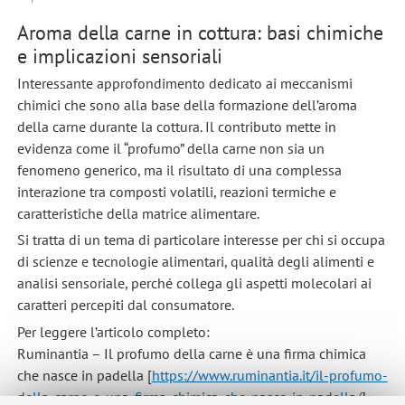
Aroma della carne in cottura: basi chimiche
e implicazioni sensoriali
Interessante approfondimento dedicato ai meccanismi
chimici che sono alla base della formazione dell’aroma
della carne durante la cottura. Il contributo mette in
evidenza come il “profumo” della carne non sia un
fenomeno generico, ma il risultato di una complessa
interazione tra composti volatili, reazioni termiche e
caratteristiche della matrice alimentare.
Si tratta di un tema di particolare interesse per chi si occupa
di scienze e tecnologie alimentari, qualità degli alimenti e
analisi sensoriale, perché collega gli aspetti molecolari ai
caratteri percepiti dal consumatore.
Per leggere l’articolo completo:
Ruminantia – Il profumo della carne è una firma chimica
che nasce in padella [
https://www.ruminantia.it/il-profumo-
della-carne-e-una-firma-chimica-che-nasce-in-padella/
]