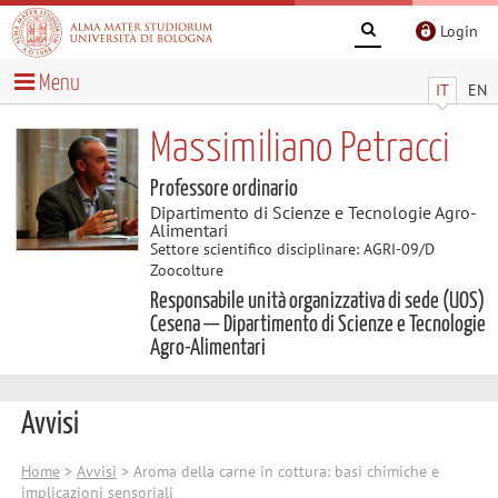
Login
Menu
IT
EN
Massimiliano Petracci
Professore ordinario
Dipartimento di Scienze e Tecnologie Agro-
Alimentari
Settore scientifico disciplinare: AGRI-09/D
Zoocolture
Responsabile unità organizzativa di sede (UOS)
Cesena — Dipartimento di Scienze e Tecnologie
Agro-Alimentari
Avvisi
Home
>
Avvisi
> Aroma della carne in cottura: basi chimiche e
implicazioni sensoriali