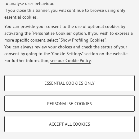
to analyse user behaviour.
Corso Competenze Trasversali: Sviluppo di Competenze
If you close this banner, you will continue to browse using only
Comunicative e Interculturali Attraverso l'Intercomprensione tra Le
essential cookies.
Lingue (II edizione)
Published on: January 27 2026
You can provide your consent to the use of optional cookies by
activating the “Personalise Cookies” option. If you wish to express a
more specific consent, select “Show Profiling Cookies”.
Bando Erasmus 2026/2027 - Riunione informativa per scambio con
UGA (Univ. Grenoble Alpes)
You can always review your choices and check the status of your
Published on: January 16 2026
consent by going to the “Cookie Settings” section on the website.
For further information,
see our Cookie Policy
.
View all
PROFILING COOKIES - OPTIONAL
ESSENTIAL COOKIES ONLY
These cookies are used to analyse user browsing patterns, create user profiles
Restricted area
based on browsing behaviour, and for marketing analysis.
Login
to manage all website contents.
Show profiling cookies
PERSONALISE COOKIES
Google/Youtube Video
TECHNICAL COOKIES - ESSENTIAL
© 2026 - ALMA MATER STUDIORUM - Università di Bologna - Via
Facebook
ACCEPT ALL COOKIES
Zamboni, 33 - 40126 Bologna - Partita IVA: 01131710376
Technical cookies are used for a range of different purposes, including but not
Privacy
|
Legal Notes
|
Cookie Settings
Vimeo
limited to ensuring the correct operation of the website, saving browsing