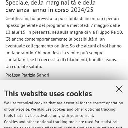
Speciale, della marginalità e della
devianza- anno in corso 2024/25
Gentilissimi, ho previsto la possibilità di incontrarci per un
ripasso generale del programma mercoledì 7 maggio dalle
13 alle 15, in presenza, nell'aula magna di via Filippo Re 10.
C'è anche contemporaneamente la possibilità di un
eventuale collegamento on line. So che alcuni di voi hanno
un laboratorio. Chi non riesce a venire può sempre
contattarmi, se ha necessità di chiarimenti, tramite Teams.
Un cordiale saluto.
Prof.ssa Patrizia Sandri
Published on: May 01 2025
This website uses cookies
We use technical cookies that are essential for the correct operation
of our website. We also use cookies and other optional tracking
Latest news
tools that may be activated only with your consent.
Cookies and other optional tracking tools are used for statistical
Per gli studenti del corso di Pedagogia Speciale, della marginalità e