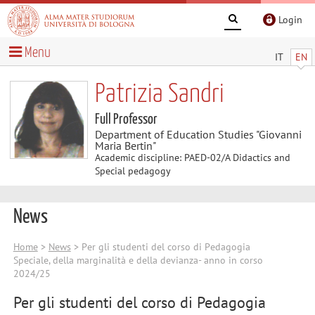
Login
Menu
IT
EN
Patrizia Sandri
Full Professor
Department of Education Studies "Giovanni
Maria Bertin"
Academic discipline: PAED-02/A Didactics and
Special pedagogy
News
Home
>
News
> Per gli studenti del corso di Pedagogia
Speciale, della marginalità e della devianza- anno in corso
2024/25
Per gli studenti del corso di Pedagogia