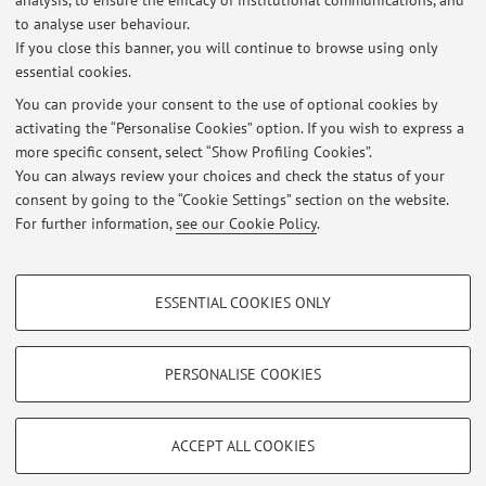
analysis, to ensure the efficacy of institutional communications, and
della devianza- anno in corso 2024/25
to analyse user behaviour.
Published on: May 01 2025
If you close this banner, you will continue to browse using only
essential cookies.
Per gli studenti del corso di Metodologie e strumenti di intervento
pedagogico
You can provide your consent to the use of optional cookies by
Published on: May 22 2020
activating the “Personalise Cookies” option. If you wish to express a
more specific consent, select “Show Profiling Cookies”.
Appello Pedagogia Speciale, della Marginalità e della Devianza
You can always review your choices and check the status of your
Published on: April 27 2020
consent by going to the “Cookie Settings” section on the website.
For further information,
see our Cookie Policy
.
View all
PROFILING COOKIES - OPTIONAL
ESSENTIAL COOKIES ONLY
These cookies are used to analyse user browsing patterns, create user profiles
Restricted area
based on browsing behaviour, and for marketing analysis.
Login
to manage all website contents.
Show profiling cookies
PERSONALISE COOKIES
Google/Youtube Video
TECHNICAL COOKIES - ESSENTIAL
© 2026 - ALMA MATER STUDIORUM - Università di Bologna - Via
Facebook
ACCEPT ALL COOKIES
Zamboni, 33 - 40126 Bologna - Partita IVA: 01131710376
Technical cookies are used for a range of different purposes, including but not
Privacy
|
Legal Notes
|
Cookie Settings
Vimeo
limited to ensuring the correct operation of the website, saving browsing