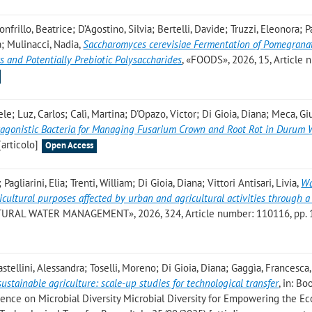
rillo, Beatrice; D’Agostino, Silvia; Bertelli, Davide; Truzzi, Eleonora; Pa
a; Mulinacci, Nadia
,
Saccharomyces cerevisiae Fermentation of Pomegrana
s and Potentially Prebiotic Polysaccharides
, «FOODS», 2026, 15, Article 
le; Luz, Carlos; Calì, Martina; D'Opazo, Victor; Di Gioia, Diana; Meca, G
agonistic Bacteria for Managing Fusarium Crown and Root Rot in Durum
[articolo]
Open Access
gliarini, Elia; Trenti, William; Di Gioia, Diana; Vittori Antisari, Livia
,
Wa
gricultural purposes affected by urban and agricultural activities through 
TURAL WATER MANAGEMENT», 2026, 324, Article number: 110116, pp. 1
Castellini, Alessandra; Toselli, Moreno; Di Gioia, Diana; Gaggìa, Francesca
sustainable agriculture: scale-up studies for technological transfer
, in: B
erence on Microbial Diversity Microbial Diversity for Empowering the Ec