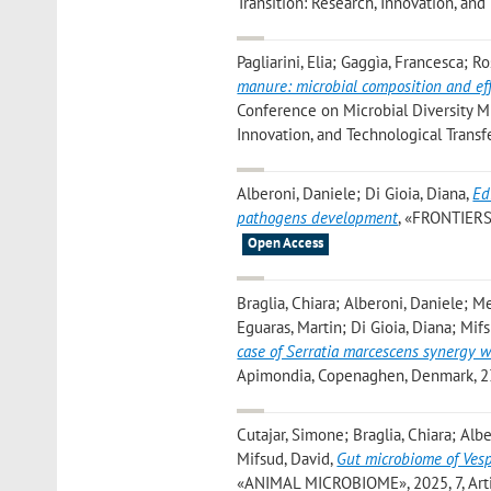
Transition: Research, Innovation, and
Pagliarini, Elia; Gaggìa, Francesca; R
manure: microbial composition and ef
Conference on Microbial Diversity Mi
Innovation, and Technological Transfe
Alberoni, Daniele; Di Gioia, Diana
,
Ed
pathogens development
, «FRONTIERS
Open Access
Braglia, Chiara; Alberoni, Daniele; Me
Eguaras, Martin; Di Gioia, Diana; Mif
case of Serratia marcescens synergy 
Apimondia, Copenaghen, Denmark, 23
Cutajar, Simone; Braglia, Chiara; Albe
Mifsud, David
,
Gut microbiome of Vesp
«ANIMAL MICROBIOME», 2025, 7, Articl