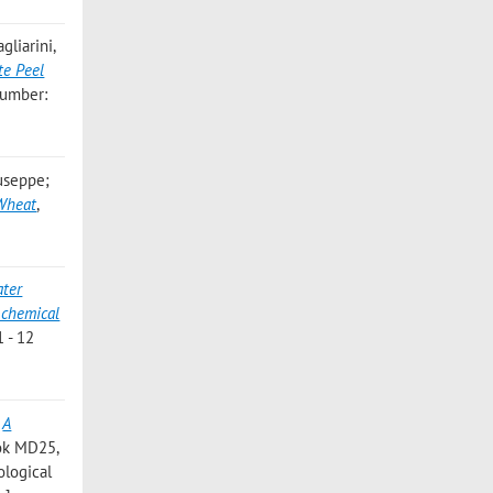
gliarini,
te Peel
number:
iuseppe;
 Wheat
,
ter
a chemical
 - 12
,
A
ook MD25,
ological