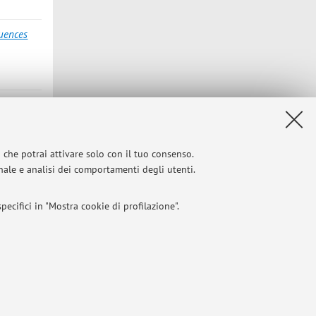
luences
zia;
membranes
ty, 2025,
Programme
i che potrai attivare solo con il tuo consenso.
tributo
onale e analisi dei comportamenti degli utenti.
ecifici in "Mostra cookie di profilazione".
I
 titolo esemplificativo, per il corretto funzionamento del sito, salvare
Privacy
|
Note legali
|
Impostazioni Cookie
l bilanciamento del carico, ottimizzare le prestazioni del sito