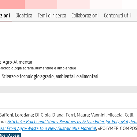
azioni
Didattica
Temi di ricerca
Collaborazioni
Contenuti utili
e Agro-Alimentari
 Microbiologia agraria, alimentare e ambientale
 Scienze e tecnologie agrarie, ambientali e alimentari
Baffoni, Loredana; Di Gioia, Diana; Ferri, Maura; Vannini, Micaela; Celli,
ura
,
Artichoke Bracts and Stems Residues as Active Filler for Poly (Butylen
es: From Agro‐Waste to a New Sustainable Material
, «POLYMER COMPOS
Open Access