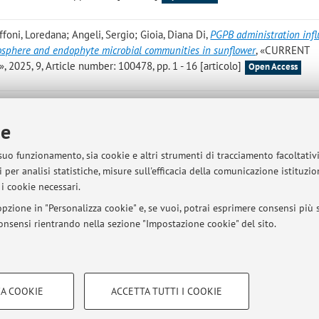
ffoni, Loredana; Angeli, Sergio; Gioia, Diana Di
,
PGPB administration inf
izosphere and endophyte microbial communities in sunflower
, «CURRENT
25, 9, Article number: 100478, pp. 1 - 16 [articolo]
Open Access
gliarini, Elia; Barbara, Tarbanelli; Soddu, E; DI GIOIA, Diana; Totaro, Gra
Samal, ; Dario, Puppi
,
Post-operative anti-adhesive 3D printed chitosan 
ie
2025 - Tissue Engineering International & Regenerative Medicine Socie
 - Tissue Engineering International & Regenerative Medicine Society | 
 suo funzionamento, sia cookie e altri strumenti di tracciamento facoltativ
ve Medicine International Society, Freiburg, Germany, 21/05/2025) [Con
 per analisi statistiche, misure sull'efficacia della comunicazione istituzi
i cookie necessari.
pzione in "Personalizza cookie" e, se vuoi, potrai esprimere consensi più sp
 consensi rientrando nella sezione "Impostazione cookie" del sito.
COOKIE TECNICI - NECESSAR
A COOKIE
ACCETTA TUTTI I COOKIE
gazione degli utenti, creare profili in
Si tratta di cookie tecnici utilizzati, a
sità di Bologna - Via Zamboni, 33 - 40126 Bologna - Partita IVA: 01131710376
le preferenze di navigazione, per i