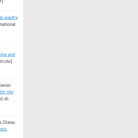
r]
le poultry
rnational
ping and
icolo]
 Javier
th: the
i di:
a, Diana;
mics
,