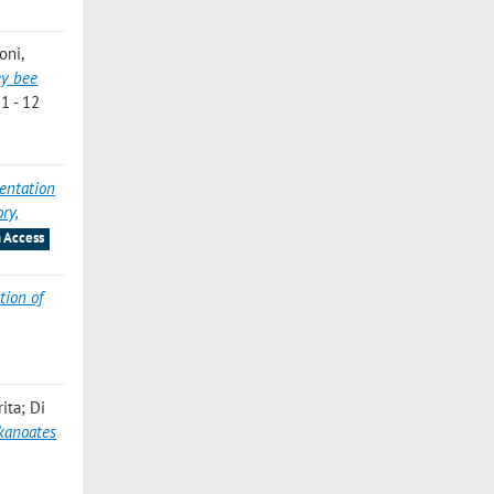
oni,
ey bee
1 - 12
entation
ry,
 Access
tion of
ita; Di
kanoates