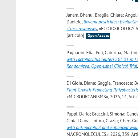
Janam, Bhanu; Braglia, Chiara; Angeli,
Daniele
,
Beyond pesticides: Evaluatin
stress responses
, «ECOTOXICOLOGY AN
[articolo]
Open Access
Pagliarini, Elia; Poli, Caterina; Martin
with Lactobacillus reuteri SGL 01 in 
Randomized, Open-Label Clinical Trial
Di Gioia, Diana; Gaggìa, Francesca; Bo
Plant Growth-Promoting Rhizobacteria
«MICROORGANISMS», 2026, 14, Article
Puppi, Dario; Braccini, Simona; Canova
Gioia, Diana; Totaro, Grazia; Chen, G
with antimicrobial and enhanced wou
MACROMOLECULES», 2026, 339, Articl