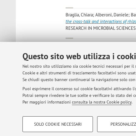
Braglia, Chiara; Alberoni, Daniele; Ba
the cross-talk and interactions of rh
RESEARCH IN MICROBIAL SCIENCES», 20
Simona, Braccini; Cinzia, Guglielmi; Pa
Antonella, Battisti; Sangram Keshari 
Questo sito web utilizza i cook
loaded with eugenol
, in: TERMIS EU 
pp. 1 - 16 (atti di: TERMIS EU 2025
Nel nostro sito utilizziamo sia cookie tecnici necessari per il
- Tissue Engineering and Regenerati
Cookie e altri strumenti di tracciamento facoltativi sono usati
in Atti di convegno]
Se chiudi questo banner continuerai la navigazione solo con 
Puoi esprimere il consenso sui cookie facoltativi attivando l'o
Potrai sempre rivedere le tue scelte e verificare lo stato dei
1
2
3
4
5
Per maggiori informazioni
consulta la nostra Cookie policy
.
COOKIE DI PROFILAZIONE - FACOLTATIVI
SOLO COOKIE NECESSARI
PERSONALIZZ
Si tratta di cookie utilizzati per analizzare le caratteristiche della navi
© 2026 - ALMA MATER STUDIORUM - Univer
base al loro comportamento sul sito, per analisi di marketing.