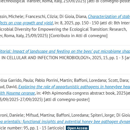
 Technological Transfer, Roma, Italy, 25/09/2025) [atti di convegno-poste
ossin, Michele; Franceschi, Clizia; Di Gioia, Diana
,
Characterization of stab
fects on crop growth and yield
, in: 8, 2025, pp. 150 - 150 (atti di: 8th Inte
crobial Diversity for Empowering the Ecological Transition: Research,
r, Roma, Italy, 25/09/2025) [Contributo in Atti di convegno]
itorial: Impact of landscape and feeding on the bees’ gut microbiome sha
 IN CELLULAR AND INFECTION MICROBIOLOGY», 2025, 15, pp. 1 - 3 [art
lisa Garrido, Paula; Pablo Porrini, Martin; Baffoni, Loredana; Scott, Dara;
sud, David
,
Exploring the role of opportunistic pathogens in honeybee heal
with Nosema ceranae
, in: 49th Apimondia congress abstract book, 2025(att
/09/2025-27/09/2025) [atti di convegno-poster]
roni, Daniele; Mifsud, Martina; Baffoni, Loredana; Spiteri, Jorge; Di Gioi
a orientalis: functional insights and potential honey bee pathogen dyna
e number: 95, pp. 1 - 15 [articolo]
Open Access