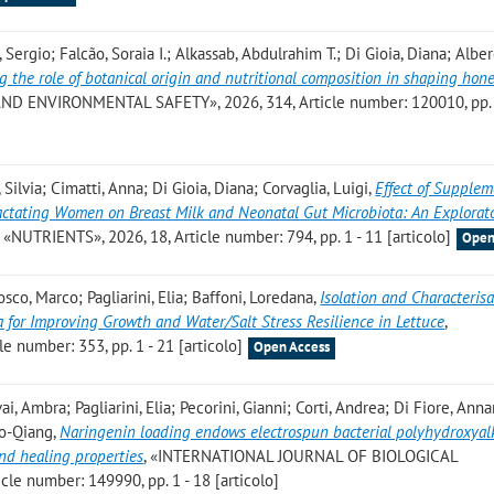
 Sergio; Falcão, Soraia I.; Alkassab, Abdulrahim T.; Di Gioia, Diana; Alber
g the role of botanical origin and nutritional composition in shaping hon
D ENVIRONMENTAL SAFETY», 2026, 314, Article number: 120010, pp. 
i, Silvia; Cimatti, Anna; Di Gioia, Diana; Corvaglia, Luigi
,
Effect of Supplem
Lactating Women on Breast Milk and Neonatal Gut Microbiota: An Explorato
, «NUTRIENTS», 2026, 18, Article number: 794, pp. 1 - 11 [articolo]
Open
sco, Marco; Pagliarini, Elia; Baffoni, Loredana
,
Isolation and Characterisa
 for Improving Growth and Water/Salt Stress Resilience in Lettuce
,
 number: 353, pp. 1 - 21 [articolo]
Open Access
i, Ambra; Pagliarini, Elia; Pecorini, Gianni; Corti, Andrea; Di Fiore, Annar
uo-Qiang
,
Naringenin loading endows electrospun bacterial polyhydroxyal
nd healing properties
, «INTERNATIONAL JOURNAL OF BIOLOGICAL
e number: 149990, pp. 1 - 18 [articolo]