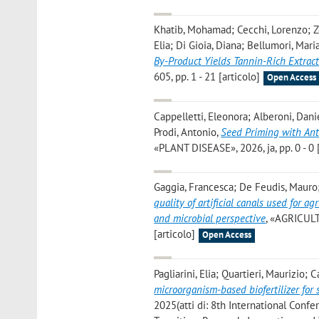
Khatib, Mohamad; Cecchi, Lorenzo; Zonf
Elia; Di Gioia, Diana; Bellumori, Mari
By-Product Yields Tannin-Rich Extract
605, pp. 1 - 21 [articolo]
Open Access
Cappelletti, Eleonora; Alberoni, Danie
Prodi, Antonio
,
Seed Priming with Ant
«PLANT DISEASE», 2026, ja, pp. 0 - 0 
Gaggia, Francesca; De Feudis, Mauro; Pa
quality of artificial canals used for a
and microbial perspective
, «AGRICUL
[articolo]
Open Access
Pagliarini, Elia; Quartieri, Maurizio; 
microorganism-based biofertilizer for 
2025(atti di: 8th International Conf