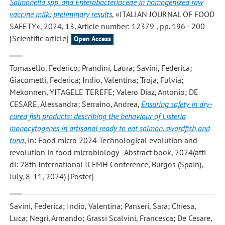
Salmonella spp. and Enterobacteriaceae in homogenized raw
vaccine milk: preliminary results
, «ITALIAN JOURNAL OF FOOD
SAFETY», 2024, 13, Article number: 12379 , pp. 196 - 200
[Scientific article]
Open Access
Tomasello, Federico; Prandini, Laura; Savini, Federica;
Giacometti, Federica; Indio, Valentina; Troja, Fulvia;
Mekonnen, YITAGELE TEREFE; Valero Díaz, Antonio; DE
CESARE, Alessandra; Serraino, Andrea
,
Ensuring safety in dry-
cured fish products: describing the behaviour of Listeria
monocytogenes in artisanal ready to eat salmon, swordfish and
tuna
, in: Food micro 2024 Technological evolution and
revolution in food microbiology - Abstract book, 2024(atti
di: 28th International ICFMH Conference, Burgos (Spain),
July, 8-11, 2024) [Poster]
Savini, Federica; Indio, Valentina; Panseri, Sara; Chiesa,
Luca; Negri, Armando; Grassi Scalvini, Francesca; De Cesare,