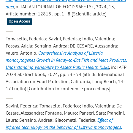
area
, «ITALIAN JOURNAL OF FOOD SAFETY», 2024, 13,
Article number: 12818 , pp. 1 - 8 [Scientific article]
Open Access
Tomasello, Federico; Savini, Federica; Indio, Valentina;
Possas, Aricia; Serraino, Andrea; DE CESARE, Alessandra;
Valero, Antonio
,
Comprehensive Analysis of Listeria
monocytogenes Growth in Ready-to-Eat Fish and Meat Products:
Understanding Variability to Assess Public Health Risks
, in: IAFP
2024 abstract book, 2024, pp. 53 - 54 (atti di: International
Association on Food Protection, California, Long Beach, 14-
17 Luglio) [Contribution to conference proceedings]
Savini, Federica; Tomasello, Federico; Indio, Valentina; De
Cesare, Alessandra; Fontana, Mauro; Panseri, Sara; Prandini,
Laura; Serraino, Andrea; Giacometti, Federica
,
Effect of
infrared technology on the behavior of Listeria monocytogens,