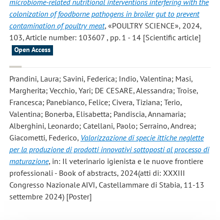
microbiome-related nutritional interventions interfering with the
colonization of foodborne pathogens in broiler gut to prevent
contamination of poultry meat
, «POULTRY SCIENCE», 2024,
103, Article number: 103607 , pp. 1 - 14 [Scientific article]
Open Access
Prandini, Laura; Savini, Federica; Indio, Valentina; Masi,
Margherita; Vecchio, Yari; DE CESARE, Alessandra; Troise,
Francesca; Panebianco, Felice; Civera, Tiziana; Terio,
Valentina; Bonerba, Elisabetta; Pandiscia, Annamaria;
Alberghini, Leonardo; Catellani, Paolo; Serraino, Andrea;
Giacometti, Federico
,
Valorizzazione di specie ittiche neglette
per la produzione di prodotti innovativi sottoposti al processo di
maturazione
, in: Il veterinario igienista e le nuove frontiere
professionali - Book of abstracts, 2024(atti di: XXXIII
Congresso Nazionale AIVI, Castellammare di Stabia, 11-13
settembre 2024) [Poster]