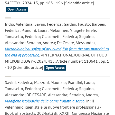
SAFETY», 2024, 13, pp. 183 - 196 [Scientific article]
Open Access
Indio, Valentina; Savini, Federica; Gardini, Fausto; Barbieri,
Federica; Prandini, Laura; Mekonnen, Yitagele Terefe;
Tomasello, Federico; Giacometti, Federica; Seguino,
Alessandro; Serraino, Andrea; De Cesare, Alessandra
,
Microbiological safety of dry-cured fish from the raw material to
the end of processing
, «INTERNATIONAL JOURNAL OF FOOD
MICROBIOLOGY», 2024, 415, Article number: 110641 , pp. 1
- 10 [Scientific article]
Open Access
Savini, Federica; Mazzoni, Maurizio; Prandini, Laura;
Tomasello, Federico; Giacometti, Federica; Seguino,
Alessandro; DE CESARE, Alessandra; Serraino, Andrea
,
Modifiche istologiche della carne frollata a secco
, in: Il
veterinario igienista e le nuove frontiere professionali -
Book of abstracts, 2024(atti di: XXXIII Congresso Nazionale