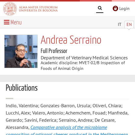
Login
Menu
IT
EN
Andrea Serraino
Full Professor
Department of Veterinary Medical Sciences
Academic discipline: MVET-02/B Inspection of
Foods of Animal Origin
Publications
Indio, Valentina; Gonzales-Barron, Ursula; Oliveri, Chiara;
Lucchi, Alex; Valero, Antonio; Achemchem, Fouad; Manfreda,
Gerardo; Savini, Federica; Serraino, Andrea; De Cesare,
Alessandra
,
Comparative analysis of the microbiome
composition of artisanal cheeses produced in the Mediterranean