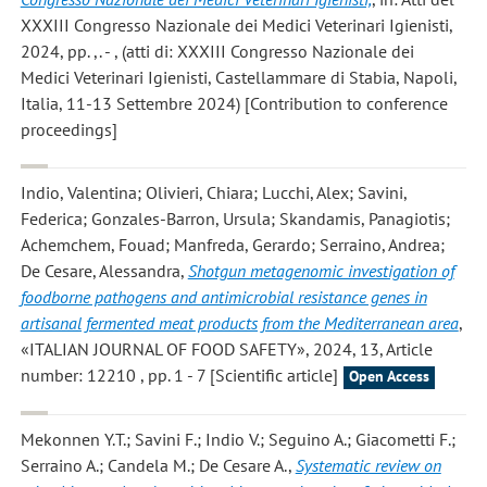
XXXIII Congresso Nazionale dei Medici Veterinari Igienisti,
2024, pp. ,. - , (atti di: XXXIII Congresso Nazionale dei
Medici Veterinari Igienisti, Castellammare di Stabia, Napoli,
Italia, 11-13 Settembre 2024) [Contribution to conference
proceedings]
Indio, Valentina; Olivieri, Chiara; Lucchi, Alex; Savini,
Federica; Gonzales-Barron, Ursula; Skandamis, Panagiotis;
Achemchem, Fouad; Manfreda, Gerardo; Serraino, Andrea;
De Cesare, Alessandra
,
Shotgun metagenomic investigation of
foodborne pathogens and antimicrobial resistance genes in
artisanal fermented meat products from the Mediterranean area
,
«ITALIAN JOURNAL OF FOOD SAFETY», 2024, 13, Article
number: 12210 , pp. 1 - 7 [Scientific article]
Open Access
Mekonnen Y.T.; Savini F.; Indio V.; Seguino A.; Giacometti F.;
Serraino A.; Candela M.; De Cesare A.
,
Systematic review on