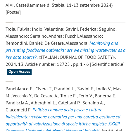
AIVI, Castellammare di Stabia, 11-13 settembre 2024)
[Poster]
Troja, Fulvia; Indio, Valentina; Savini, Federica; Seguino,
Alessandro; Serraino, Andrea; Fuschi, Alessandro;
Remondini, Daniel; De Cesare, Alessandra
,
Monitoring and
preventing foodborne outbreaks: are we missing wastewater as a
key data source?
, «ITALIAN JOURNAL OF FOOD SAFETY»,
2024, 13, Article number: 12725 , pp. 1 - 6 [Scientific article]
Open Access
Panebianco F., Civera T., Prandini L., Savini F., Indio V., Masi
M., Vecchio Y., De Cesare A., Troise F., Terio V., Bonerba E.,
Pandiscia A., Alberghini L., Catellani P., Serraino A.,
Giacometti F
,
Politica comune della pesca e catture
indesiderate: revisione normativa per una corretta gestione ed
opportunità di valorizzazione di specie ittiche neglette. XXXIII
Congresso Nazionale dei Medici Veterinari Igienisti,
, in: Atti del