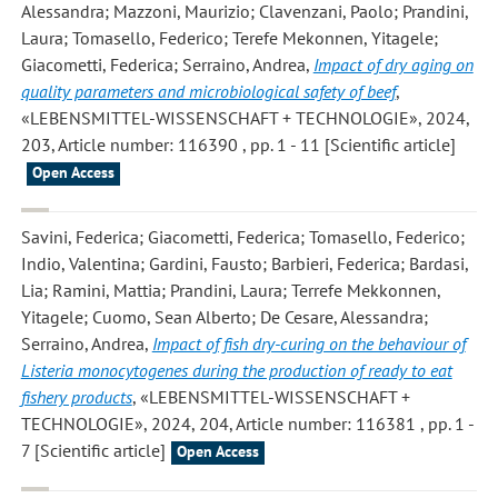
Alessandra; Mazzoni, Maurizio; Clavenzani, Paolo; Prandini,
Laura; Tomasello, Federico; Terefe Mekonnen, Yitagele;
Giacometti, Federica; Serraino, Andrea
,
Impact of dry aging on
quality parameters and microbiological safety of beef
,
«LEBENSMITTEL-WISSENSCHAFT + TECHNOLOGIE», 2024,
203, Article number: 116390 , pp. 1 - 11 [Scientific article]
Open Access
Savini, Federica; Giacometti, Federica; Tomasello, Federico;
Indio, Valentina; Gardini, Fausto; Barbieri, Federica; Bardasi,
Lia; Ramini, Mattia; Prandini, Laura; Terrefe Mekkonnen,
Yitagele; Cuomo, Sean Alberto; De Cesare, Alessandra;
Serraino, Andrea
,
Impact of fish dry-curing on the behaviour of
Listeria monocytogenes during the production of ready to eat
fishery products
, «LEBENSMITTEL-WISSENSCHAFT +
TECHNOLOGIE», 2024, 204, Article number: 116381 , pp. 1 -
7 [Scientific article]
Open Access