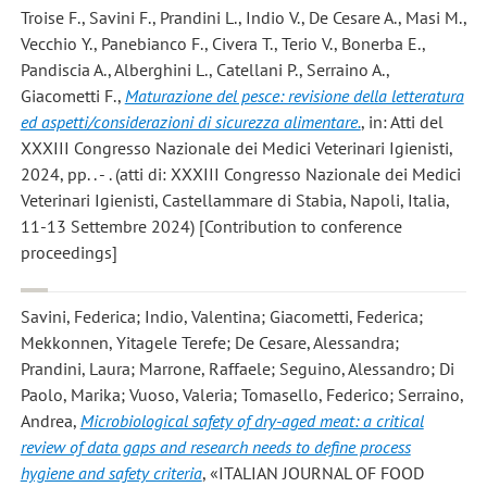
Troise F., Savini F., Prandini L., Indio V., De Cesare A., Masi M.,
Vecchio Y., Panebianco F., Civera T., Terio V., Bonerba E.,
Pandiscia A., Alberghini L., Catellani P., Serraino A.,
Giacometti F.
,
Maturazione del pesce: revisione della letteratura
ed aspetti/considerazioni di sicurezza alimentare.
, in: Atti del
XXXIII Congresso Nazionale dei Medici Veterinari Igienisti,
2024, pp. . - . (atti di: XXXIII Congresso Nazionale dei Medici
Veterinari Igienisti, Castellammare di Stabia, Napoli, Italia,
11-13 Settembre 2024) [Contribution to conference
proceedings]
Savini, Federica; Indio, Valentina; Giacometti, Federica;
Mekkonnen, Yitagele Terefe; De Cesare, Alessandra;
Prandini, Laura; Marrone, Raffaele; Seguino, Alessandro; Di
Paolo, Marika; Vuoso, Valeria; Tomasello, Federico; Serraino,
Andrea
,
Microbiological safety of dry-aged meat: a critical
review of data gaps and research needs to define process
hygiene and safety criteria
, «ITALIAN JOURNAL OF FOOD