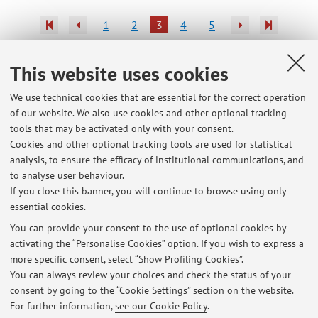
1
2
3
4
5
Publications prior to 2004
This website uses cookies
We use technical cookies that are essential for the correct operation
of our website. We also use cookies and other optional tracking
tools that may be activated only with your consent.
Latest news
Cookies and other optional tracking tools are used for statistical
analysis, to ensure the efficacy of institutional communications, and
Tirocinio esterno di ispezione - Suggerimenti per la consegna del
progetto formativo e ritiro dei DPI
to analyse user behaviour.
If you close this banner, you will continue to browse using only
Published on: January 23 2018
essential cookies.
Parziale di Ispezione degli alimenti - latte e prodotti lattiero caseari.
You can provide your consent to the use of optional cookies by
Published on: January 07 2017
activating the “Personalise Cookies” option. If you wish to express a
more specific consent, select “Show Profiling Cookies”.
Trirocinio di ispezione: turno supplementare per studenti fuori corso
You can always review your choices and check the status of your
Published on: May 10 2015
consent by going to the “Cookie Settings” section on the website.
For further information,
see our Cookie Policy
.