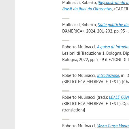
Mulinacci, Roberto
,
(Re)construindo u
Brasil do final do Oitocentos
, «CADERN
Mulinacci, Roberto
,
Sulle politiche del
D'AMERICA», 2024, 201-202, pp. 93 - 1
Roberto Mulinacci
,
A guisa di introdu
Lezioni di Traduzione 1, Bologna, Di
Bologna, 2022, pp. 5 - 9 (LEZIONI D
Roberto Mulinacci
,
Introduzione
, in:
(BIBLIOTECA MEDIEVALE TESTI) [Cha
Roberto Mulinacci
(trad.):
LEALE CON
(BIBLIOTECA MEDIEVALE TESTI). Ope
(translation)]
Roberto Mulinacci
,
Vasco Graça Moura