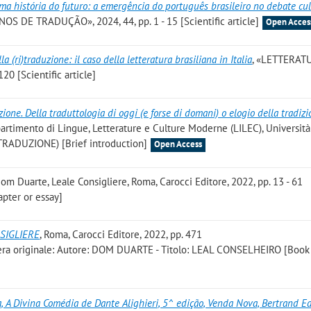
ma história do futuro: a emergência do português brasileiro no debate cul
OS DE TRADUÇÃO», 2024, 44, pp. 1 - 15 [Scientific article]
Open Acces
la (ri)traduzione: il caso della letteratura brasiliana in Italia
, «LETTERAT
20 [Scientific article]
zione. Della traduttologia di oggi (e forse di domani) o elogio della tradiz
partimento di Lingue, Letterature e Culture Moderne (LILEC), Università
I TRADUZIONE) [Brief introduction]
Open Access
 Dom Duarte, Leale Consigliere, Roma, Carocci Editore, 2022, pp. 13 - 61
pter or essay]
SIGLIERE
, Roma, Carocci Editore, 2022, pp. 471
ra originale: Autore: DOM DUARTE - Titolo: LEAL CONSELHEIRO [Book
, A Divina Comédia de Dante Alighieri, 5^ edição, Venda Nova, Bertrand Ed