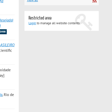
View all
fia
Restricted area
(desejada)
Login
to manage all website contents.
)
cess
ASILEIRO
ientific
exidade
ay]
ia
, Rio de