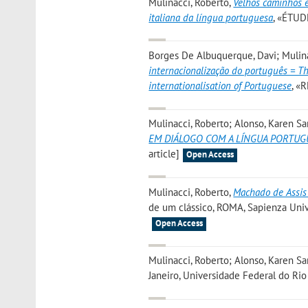
Mulinacci, Roberto
,
Velhos caminhos e
italiana da língua portuguesa
, «ÉTUD
Borges De Albuquerque, Davi; Mulin
internacionalização do português = The
internationalisation of Portuguese
, «
Mulinacci, Roberto; Alonso, Karen S
EM DIÁLOGO COM A LÍNGUA PORTUGU
article]
Open Access
Mulinacci, Roberto
,
Machado de Assis 
de um clássico, ROMA, Sapienza Unive
Open Access
Mulinacci, Roberto; Alonso, Karen S
Janeiro, Universidade Federal do Rio 