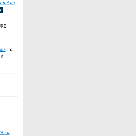
tural do
s
URE
ione
, in:
 di
itora,