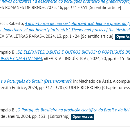
 novos horizontes : a descoberta do português brasileiro na gramaticogra
ES ROMANES DE BRNO», 2025, 46, pp. 341 - 351 [Scientific article]
acci, Roberto
,
A importância de não ser "pluricêntrico". Teoria e práxis da 
 importance of not being "pluricentric". Theory and praxis of the (desired
REVISTA LETRAS RARAS», 2024, 13, pp. 1 - 24 [Scientific article]
Open Ac
ampaio B.
,
DE ELEFANTES, JABUTIS E OUTROS BICHOS: O PORTUGUÊS BR
ESA E COM A ITALIANA
, «REVISTA LINGUÍSTICA», 2024, 20, pp. 6 - 15 [Sc
e o Português do Brasil: (Des)encontros?
, in: Machado de Assis. A compl
rsità Editrice, 2024, pp. 317 - 328 (STUDI E RICERCHE) [Chapter or ess
ampaio B.
,
O Português Brasileiro na produção científica do Brasil e da Itál
de Janeiro, 2024, pp. 333 . [Editorship]
Open Access