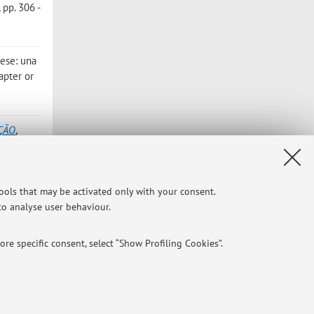
 pp. 306 -
hese: una
apter or
ÇÃO
,
«ANNALI
tools that may be activated only with your consent.
fic
 to analyse user behaviour.
re specific consent, select “Show Profiling Cookies”.
o 2004
NTIAL