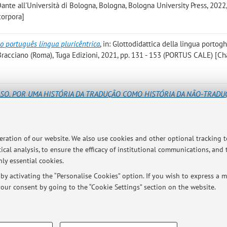
Dante all'Università di Bologna, Bologna, Bologna University Press, 2022,
corpora]
 o português língua pluricêntrica
, in: Glottodidattica della lingua portog
 Bracciano (Roma), Tuga Edizioni, 2021, pp. 131 - 153 (PORTUS CALE) [Ch
SO. POR UMA HISTÓRIA DA TRADUÇÃO COMO HISTÓRIA DA NÃO-TRADU
p. 15 - 45 [Scientific article]
Open Access
GHESE E CITTADINANZA IN BRASILE. UN'AGENDA PER IL XXI SECOLO
, 
peration of our website. We also use cookies and other optional tracking 
TALE DI NAPOLI. SEZIONE ROMANZA», 2020, 62, pp. 157 - 187 [Scienti
ical analysis, to ensure the efficacy of institutional communications, and
ly essential cookies.
y activating the “Personalise Cookies” option. If you wish to express a mo
our consent by going to the “Cookie Settings” section on the website.
Publications prior t
TECHNICAL COOKIES - ESSE