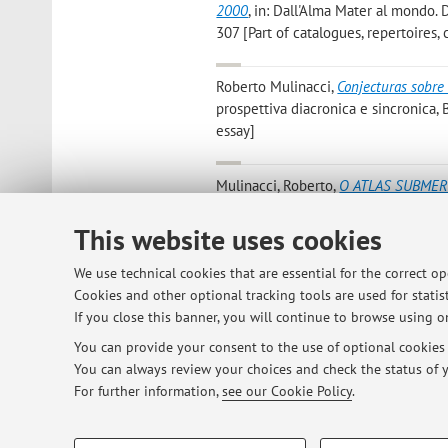
2000
, in: Dall'Alma Mater al mondo. 
307 [Part of catalogues, repertoires, 
Roberto Mulinacci
,
Conjecturas sobre
prospettiva diacronica e sincronica,
essay]
Mulinacci, Roberto
,
O ATLAS SUBMER
«CADERNOS DE TRADUÇÃO», 2021, 41, p
This website uses cookies
ROBERTO MULINACCI
,
LINGUA PORTO
We use technical cookies that are essential for the correct o
DELL'ISTITUTO UNIVERSITARIO ORIEN
Cookies and other optional tracking tools are used for statist
article]
Open Access
If you close this banner, you will continue to browse using on
You can provide your consent to the use of optional cookies b
You can always review your choices and check the status of y
1
2
3
4
5
For further information,
see our Cookie Policy
.
PROFILING COOKIES - OPTIONAL