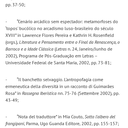
pp. 37-50;
- “Cenário arcádico sem espectador: metamorfoses do
‘topos' bucólico no arcadismo luso-brasileiro do século
XVIII” in Lawrence Flores Pereira e Kathrin H. Rosenfield
(orgs.),
Literatura e Pensamento entre o Final da Renascença, o
Barroco e a Idade Clássica
(
Letras
n. 24, Janeiro/Junho de
2002), Programa de Pós-Graduação em Letras –
Universidade Federal de Santa Maria, 2002, pp. 73-81;
- “Il banchetto selvaggio. L'antropofagia come
ermeneutica della diversità in un racconto di Guimarães
Rosa” in
Rassegna Iberistica
nn. 75-76 (Settembre 2002), pp.
43-49;
- “Nota del traduttore” in Mia Couto,
Sotto l'albero del
frangipani
, Parma, Ugo Guanda Editore, 2002, pp. 155-157;