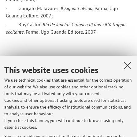
- Gonçalo M. Tavares,
Il Signor Calvino
, Parma, Ugo
Guanda Editore, 2007;
- Ruy Castro,
Rio de Janeiro.
Cronaca di una città troppo
eccitante
, Parma, Ugo Guanda Editore, 2007.
This website uses cookies
We use technical cookies that are essential for the correct operation
Latest news
of our website. We also use cookies and other optional tracking
tools that may be activated only with your consent.
RISULTATI ESAME SCRITTO DI LINGUA PORTOGHESE DEL 25.05.2026
Cookies and other optional tracking tools are used for statistical
(LM)
analysis, to ensure the efficacy of institutional communications, and
Published on: June 02 2026
to analyse user behaviour.
If you close this banner, you will continue to browse using only
RISULTATI ESAME SCRITTO DI LINGUA PORTOGHESE DEL 28.05.2026
essential cookies.
(I ANNO)
Published on: June 02 2026
You can provide your consent to the use of optional cookies by