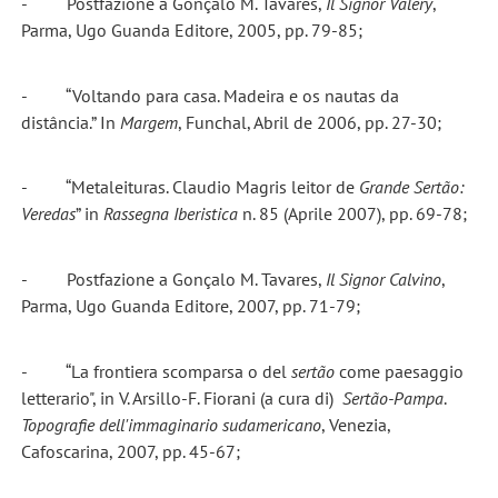
- Postfazione a Gonçalo M. Tavares,
Il Signor Valéry
,
Parma, Ugo Guanda Editore, 2005, pp. 79-85;
- “Voltando para casa. Madeira e os nautas da
distância.” In
Margem
, Funchal, Abril de 2006, pp. 27-30;
- “Metaleituras. Claudio Magris leitor de
Grande Sertão:
Veredas
” in
Rassegna Iberistica
n. 85 (Aprile 2007), pp. 69-78;
- Postfazione a Gonçalo M. Tavares,
Il Signor Calvino
,
Parma, Ugo Guanda Editore, 2007, pp. 71-79;
- “La frontiera scomparsa o del
sertão
come paesaggio
letterario", in V. Arsillo-F. Fiorani (a cura di)
Sertão-Pampa
.
Topografie dell'immaginario sudamericano
, Venezia,
Cafoscarina, 2007, pp. 45-67;