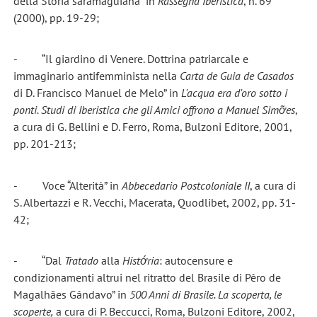
della Storia saramaguiana” in
Rassegna Iberistica
, n. 69
(2000), pp. 19-29;
- “Il giardino di Venere. Dottrina patriarcale e
immaginario antifemminista nella
Carta de Guia de Casados
di D. Francisco Manuel de Melo” in
L'acqua era d'oro sotto i
ponti. Studi di Iberistica che gli Amici offrono a Manuel Simỡes
,
a cura di G. Bellini e D. Ferro, Roma, Bulzoni Editore, 2001,
pp. 201-213;
- Voce “Alterità” in
Abbecedario Postcoloniale II
, a cura di
S. Albertazzi e R. Vecchi, Macerata, Quodlibet, 2002, pp. 31-
42;
- “Dal
Tratado
alla
Histớria
: autocensure e
condizionamenti altrui nel ritratto del Brasile di Pêro de
Magalhães Gândavo” in
500 Anni di Brasile. La scoperta, le
scoperte,
a cura di P. Beccucci, Roma, Bulzoni Editore, 2002,