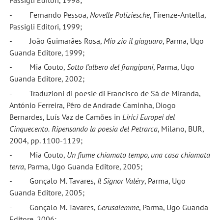
Passigli Editori, 1998;
- Fernando Pessoa,
Novelle Poliziesche
, Firenze-Antella,
Passigli Editori, 1999;
- João Guimarães Rosa,
Mio zio il giaguaro
, Parma, Ugo
Guanda Editore, 1999;
- Mia Couto,
Sotto l'albero del frangipani
, Parma, Ugo
Guanda Editore, 2002;
- Traduzioni di poesie di Francisco de Sá de Miranda,
António Ferreira, Pêro de Andrade Caminha, Diogo
Bernardes, Luís Vaz de Camões in
Lirici Europei del
Cinquecento.
Ripensando la poesia del Petrarca
, Milano, BUR,
2004, pp. 1100-1129;
- Mia Couto,
Un fiume chiamato tempo, una casa chiamata
terra
, Parma, Ugo Guanda Editore, 2005;
- Gonçalo M. Tavares,
Il Signor Valéry
, Parma, Ugo
Guanda Editore, 2005;
- Gonçalo M. Tavares,
Gerusalemme
, Parma, Ugo Guanda
Editore, 2006;