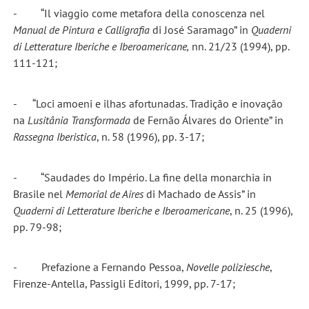
- “Il viaggio come metafora della conoscenza nel
Manual de Pintura e Calligrafia
di José Saramago” in
Quaderni
di Letterature Iberiche e Iberoamericane,
nn. 21/23 (1994), pp.
111-121;
- “Loci amoeni e ilhas afortunadas. Tradição e inovação
na
Lusitânia Transformada
de Fernão Álvares do Oriente” in
Rassegna Iberistica
, n. 58 (1996), pp. 3-17;
- “Saudades do Império. La fine della monarchia in
Brasile nel
Memorial de Aires
di Machado de Assis” in
Quaderni di Letterature Iberiche e Iberoamericane
, n. 25 (1996),
pp. 79-98;
- Prefazione a Fernando Pessoa,
Novelle poliziesche
,
Firenze-Antella, Passigli Editori, 1999, pp. 7-17;