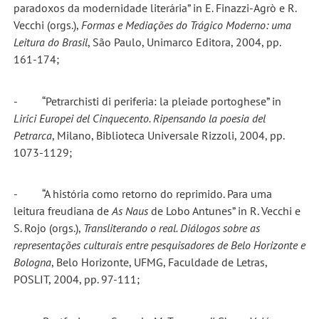
paradoxos da modernidade literária” in E. Finazzi-Agrò e R.
Vecchi (orgs.),
Formas e Mediações
do Trágico Moderno: uma
Leitura do Brasil
, São Paulo, Unimarco Editora, 2004, pp.
161-174;
- “Petrarchisti di periferia: la pleiade portoghese” in
Lirici Europei del Cinquecento. Ripensando la poesia del
Petrarca
, Milano, Biblioteca Universale Rizzoli, 2004, pp.
1073-1129;
- “A história como retorno do reprimido. Para uma
leitura freudiana de
As Naus
de Lobo Antunes” in R. Vecchi e
S. Rojo (orgs.),
Transliterando o real. Diálogos sobre as
representações culturais entre pesquisadores de Belo Horizonte e
Bologna
, Belo Horizonte, UFMG, Faculdade de Letras,
POSLIT, 2004, pp. 97-111;