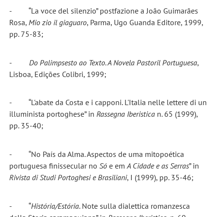
- “La voce del silenzio” postfazione a João Guimarães
Rosa,
Mio zio il giaguaro
, Parma, Ugo Guanda Editore, 1999,
pp. 75-83;
-
Do Palimpsesto ao Texto. A Novela Pastoril Portuguesa
,
Lisboa, Edições Colibri, 1999;
- “L'abate da Costa e i capponi. L'Italia nelle lettere di un
illuminista portoghese” in
Rassegna Iberistica
n. 65 (1999),
pp. 35-40;
- “No País da Alma. Aspectos de uma mitopoética
portuguesa finissecular no
Só
e em
A Cidade
e as Serras
” in
Rivista di Studi Portoghesi e Brasiliani
, I (1999), pp. 35-46;
- “
História/Estória
. Note sulla dialettica romanzesca