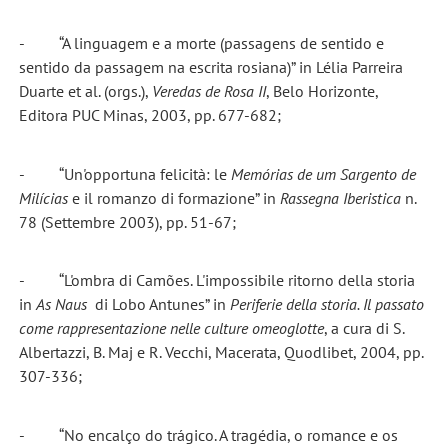
- “A linguagem e a morte (passagens de sentido e
sentido da passagem na escrita rosiana)” in Lélia Parreira
Duarte et al. (orgs.),
Veredas de Rosa II
, Belo Horizonte,
Editora PUC Minas, 2003, pp. 677-682;
- “Un'opportuna felicità: le
Memórias de um Sargento de
Milícias
e il romanzo di formazione” in
Rassegna Iberistica
n.
78 (Settembre 2003), pp. 51-67;
- “L'ombra di Camões. L'impossibile ritorno della storia
in
As Naus
di Lobo Antunes” in
Periferie della storia. Il passato
come rappresentazione nelle culture omeoglotte
, a cura di S.
Albertazzi, B. Maj e R. Vecchi, Macerata, Quodlibet, 2004, pp.
307-336;
- “No encalço do trágico. A tragédia, o romance e os