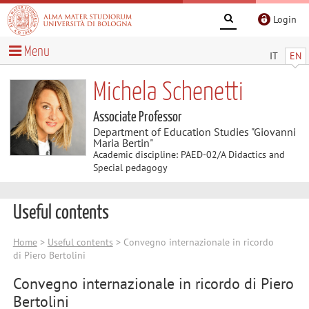
Login
Menu
IT
EN
Michela Schenetti
Associate Professor
Department of Education Studies "Giovanni
Maria Bertin"
Academic discipline: PAED-02/A Didactics and
Special pedagogy
Useful contents
Home
>
Useful contents
> Convegno internazionale in ricordo
di Piero Bertolini
Convegno internazionale in ricordo di Piero
Bertolini