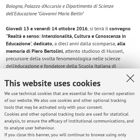
Bologna, Palazzo d'Accursio e Dipartimento di Scienze
dell'Educazione "Giovanni Maria Bertin"
Giovedì 13 e venerdì 14 ottobre 2016
, si terrà il
convegno
"Realtà e senso: Intenzionalità, Cultura e Conoscenza in
Educazione
",
dedicato
, a dieci anni dalla scomparsa,
alla
memoria di Piero Bertolini
, attento studioso di Husserl,
precursore della svolta fenomenologica nelle scienze
dell'educazione e fondatore della Scuola Italiana di
Pedagogia fenomenologica.
This website uses cookies
http://www.psicologiaformazione.unibo.it/it/bacheca/vicepr
esidenza-bologna/2016/realta-e-senso-intenzionalita-
We use technical cookies that are essential for the correct operation
cultura-e-conoscenza-in-educazione
of our website. We also use cookies and other optional tracking
tools that may be activated only with your consent.
Cookies and other optional tracking tools are used for statistical
analysis, to ensure the efficacy of institutional communications, and
to analyse user behaviour.
Latest news
If you close this banner, you will continue to browse using only