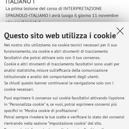
ITALIANO I
La prima lezione del corso di INTERPRETAZIONE
SPAGNOLO-ITALIANO I avrà luogo il giorno 11 novembre
alle ore 9 in Lab 1
Pubblicato il: 30 ottobre 2025
Questo sito web utilizza i cookie
Nel nostro sito utilizziamo sia cookie tecnici necessari per il suo
funzionamento, sia cookie e altri strumenti di tracciamento
facoltativi che potrai attivare solo con il tuo consenso.
Ultimi avvisi
Cookie e altri strumenti di tracciamento facoltativi sono usati per
analisi statistiche, misure sull'efficacia della comunicazione
RICEVIMENTO 14/7/26 ore 16-18 su Teams
istituzionale e analisi dei comportamenti degli utenti.
Pubblicato il: 10 luglio 2026
Se chiudi questo banner continuerai la navigazione solo con i
cookie necessari.
RISULTATI SECONDO ANNO SP<>IT Secondo APPELLO 17 giugno
2026
Puoi esprimere il consenso sui cookie facoltativi attivando l'opzione
Pubblicato il: 27 giugno 2026
in "Personalizza cookie" e, se vuoi, potrai esprimere consensi più
specifici in "Mostra cookie di profilazione".
RISULTATI PRIMO ANNO SP<>IT Secondo APPELLO 17/6/26
Potrai sempre rivedere le tue scelte e verificare lo stato dei consensi
Pubblicato il: 27 giugno 2026
rientrando nella sezione "Impostazione cookie" del sito.