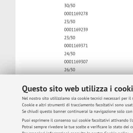
30/30
0001169278
23/30
0001169239
23/30
0001169371
24/30
0001169307
26/30
0001169234
26/30
Questo sito web utilizza i cook
0001169336
Nel nostro sito utilizziamo sia cookie tecnici necessari per il
non superato
Cookie e altri strumenti di tracciamento facoltativi sono usati
0001169587
Se chiudi questo banner continuerai la navigazione solo con 
26/30
Puoi esprimere il consenso sui cookie facoltativi attivando l'o
Pubblicato il: 27 giugno 2026
Potrai sempre rivedere le tue scelte e verificare lo stato dei