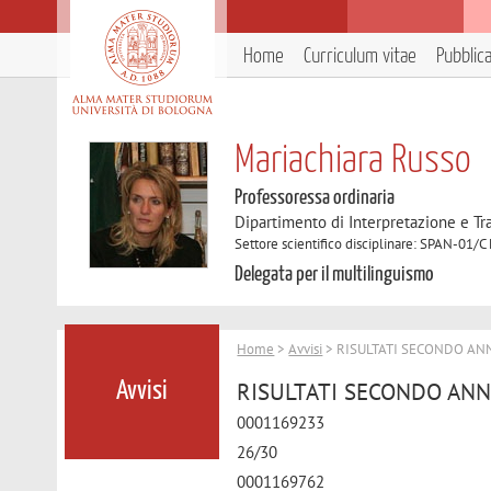
Home
Curriculum vitae
Pubblic
Mariachiara Russo
Professoressa ordinaria
Dipartimento di Interpretazione e T
Settore scientifico disciplinare: SPAN-01/C
Delegata per il multilinguismo
Home
>
Avvisi
> RISULTATI SECONDO ANN
RISULTATI SECONDO ANNO
Avvisi
0001169233
26/30
0001169762