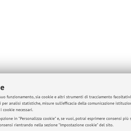
ie
 suo funzionamento, sia cookie e altri strumenti di tracciamento facoltativ
 per analisi statistiche, misure sull'efficacia della comunicazione istituzi
i cookie necessari.
pzione in "Personalizza cookie" e, se vuoi, potrai esprimere consensi più sp
 consensi rientrando nella sezione "Impostazione cookie" del sito.