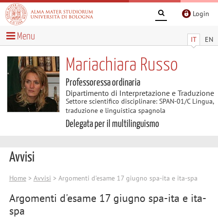
Login
Menu
IT
EN
Mariachiara Russo
Professoressa ordinaria
Dipartimento di Interpretazione e Traduzione
Settore scientifico disciplinare: SPAN-01/C Lingua,
traduzione e linguistica spagnola
Delegata per il multilinguismo
Avvisi
Home
>
Avvisi
> Argomenti d'esame 17 giugno spa-ita e ita-spa
Argomenti d'esame 17 giugno spa-ita e ita-
spa