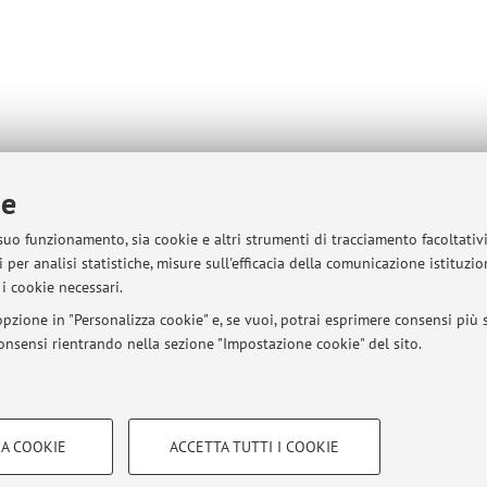
ie
 suo funzionamento, sia cookie e altri strumenti di tracciamento facoltativ
 per analisi statistiche, misure sull'efficacia della comunicazione istituzi
i cookie necessari.
pzione in "Personalizza cookie" e, se vuoi, potrai esprimere consensi più sp
 consensi rientrando nella sezione "Impostazione cookie" del sito.
COOKIE TECNICI - NECESSAR
A COOKIE
ACCETTA TUTTI I COOKIE
gazione degli utenti, creare profili in
Si tratta di cookie tecnici utilizzati, a
sità di Bologna - Via Zamboni, 33 - 40126 Bologna - Partita IVA: 01131710376
le preferenze di navigazione, per i