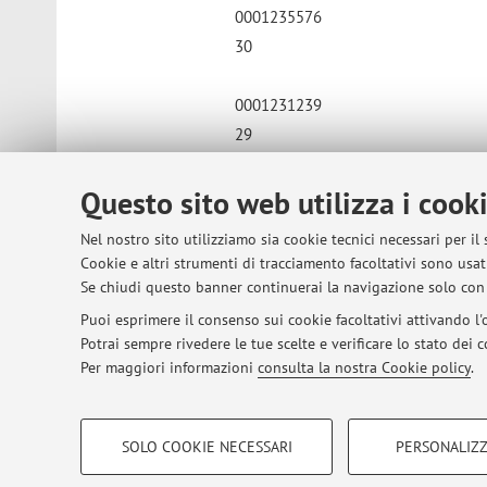
0001235576
30
0001231239
29
0001220496
Questo sito web utilizza i cook
26
Nel nostro sito utilizziamo sia cookie tecnici necessari per il
Cookie e altri strumenti di tracciamento facoltativi sono usati
0001223422
Se chiudi questo banner continuerai la navigazione solo con 
30
Puoi esprimere il consenso sui cookie facoltativi attivando l'o
Potrai sempre rivedere le tue scelte e verificare lo stato dei
Per maggiori informazioni
consulta la nostra Cookie policy
.
Pubblicato il: 08 giugno 2026
COOKIE DI PROFILAZIONE - FACOLTATIVI
SOLO COOKIE NECESSARI
PERSONALIZZ
Si tratta di cookie utilizzati per analizzare le caratteristiche della navi
© 2026 - ALMA MATER STUDIORUM - Univer
base al loro comportamento sul sito, per analisi di marketing.