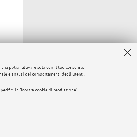
i che potrai attivare solo con il tuo consenso.
onale e analisi dei comportamenti degli utenti.
ecifici in "Mostra cookie di profilazione".
I
 titolo esemplificativo, per il corretto funzionamento del sito, salvare
Privacy
|
Note legali
|
Impostazioni Cookie
l bilanciamento del carico, ottimizzare le prestazioni del sito