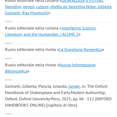
Ruolo editoriale nella collana «
GENEALOGIE E FUTURI.
Narrative, generi, culture, diretta da Valentina Nider, Gilberta
Golinelli, Rita Monticelli
»
Ruolo editoriale nella collana «
Interfacing Science,
Literature, and the Humanities / ACUME 2
»
Ruolo editoriale nella rivista «
La Questione Romantica
»
Ruolo editoriale nella rivista «
Nuova Informazione
Bibliografica
»
Golinelli, Gilberta; Plescia, Iolanda
,
Gender
, in: The Oxford
Handbook of Shakespeare and Early Modern Authorship,
Oxford, Oxford University Press, 2025, pp. 96 - 112 (OXFORD
HANDBOOKS ONLINE) [capitolo di libro]