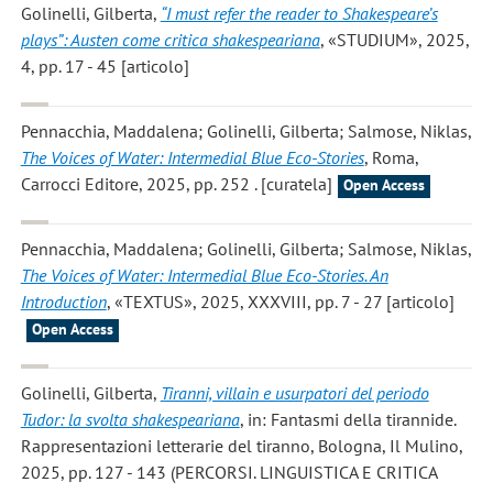
Golinelli, Gilberta
,
“I must refer the reader to Shakespeare’s
plays”: Austen come critica shakespeariana
, «STUDIUM», 2025,
4, pp. 17 - 45 [articolo]
Pennacchia, Maddalena; Golinelli, Gilberta; Salmose, Niklas
,
The Voices of Water: Intermedial Blue Eco-Stories
, Roma,
Carrocci Editore, 2025, pp. 252 . [curatela]
Open Access
Pennacchia, Maddalena; Golinelli, Gilberta; Salmose, Niklas
,
The Voices of Water: Intermedial Blue Eco-Stories. An
Introduction
, «TEXTUS», 2025, XXXVIII, pp. 7 - 27 [articolo]
Open Access
Golinelli, Gilberta
,
Tiranni, villain e usurpatori del periodo
Tudor: la svolta shakespeariana
, in: Fantasmi della tirannide.
Rappresentazioni letterarie del tiranno, Bologna, Il Mulino,
2025, pp. 127 - 143 (PERCORSI. LINGUISTICA E CRITICA