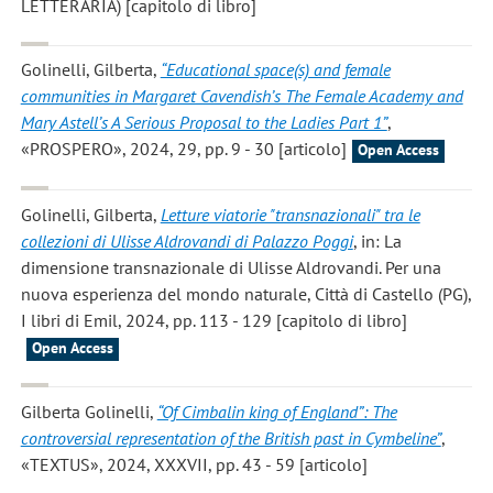
LETTERARIA) [capitolo di libro]
Golinelli, Gilberta
,
“Educational space(s) and female
communities in Margaret Cavendish’s The Female Academy and
Mary Astell’s A Serious Proposal to the Ladies Part 1”
,
«PROSPERO», 2024, 29, pp. 9 - 30 [articolo]
Open Access
Golinelli, Gilberta
,
Letture viatorie "transnazionali" tra le
collezioni di Ulisse Aldrovandi di Palazzo Poggi
, in: La
dimensione transnazionale di Ulisse Aldrovandi. Per una
nuova esperienza del mondo naturale, Città di Castello (PG),
I libri di Emil, 2024, pp. 113 - 129 [capitolo di libro]
Open Access
Gilberta Golinelli
,
“Of Cimbalin king of England”: The
controversial representation of the British past in Cymbeline”
,
«TEXTUS», 2024, XXXVII, pp. 43 - 59 [articolo]