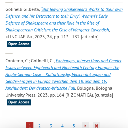
Golinelli Gilberta
,
“But leaving Shakespear’s Works to their own
Defence, and his Detractors to their Envy”. Women’s Early
Defence of Shakespeare and their Role in the Rise of
Shakespearean Criticism: the Case of Margaret Cavendish
,
«LINGUAE &», 2023, 24, pp. 113 - 132 [articolo]
Open Access
Conterno, C.; Golinelli, G.
,
Exchanges, Intersections and Gender
Issues between Eighteenth and Nineteenth Century Europe: The
Anglo-German Case = Kulturtransfer, Verschränkungen und
Gender-Fragen in Europa zwischen dem 18. und dem 19.
Jahrhundert: Der deutsch-britische Fall
, Bologna, Bologna
University Press, 2023, pp. 164 (RIZOMATICA). [curatela]
Open Access
1
2
3
4
5