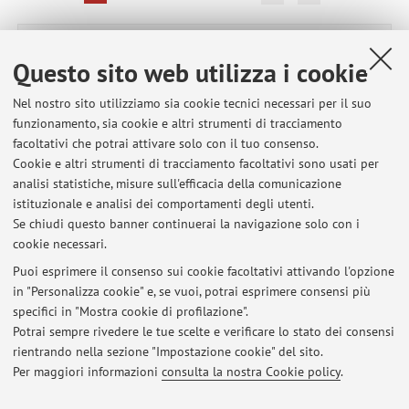
Pubblicazioni antecedenti il 2004
Questo sito web utilizza i cookie
Nel nostro sito utilizziamo sia cookie tecnici necessari per il suo
funzionamento, sia cookie e altri strumenti di tracciamento
Ultimi avvisi
facoltativi che potrai attivare solo con il tuo consenso.
Cookie e altri strumenti di tracciamento facoltativi sono usati per
Ricevimento Mercoledì 22 Luglio avverrà dalle 10 alle 12 in
analisi statistiche, misure sull'efficacia della comunicazione
modalità online
istituzionale e analisi dei comportamenti degli utenti.
Pubblicato il: 21 luglio 2026
Se chiudi questo banner continuerai la navigazione solo con i
cookie necessari.
Spostamento Orario di ricevimento a Martedì 14 luglio online ore
9:30-11:30
Puoi esprimere il consenso sui cookie facoltativi attivando l'opzione
Pubblicato il: 13 luglio 2026
in "Personalizza cookie" e, se vuoi, potrai esprimere consensi più
specifici in "Mostra cookie di profilazione".
Sospensione orario di ricevimento mercoledì 8 luglio
Potrai sempre rivedere le tue scelte e verificare lo stato dei consensi
Pubblicato il: 08 luglio 2026
rientrando nella sezione "Impostazione cookie" del sito.
Per maggiori informazioni
consulta la nostra Cookie policy
.
Tutti gli avvisi