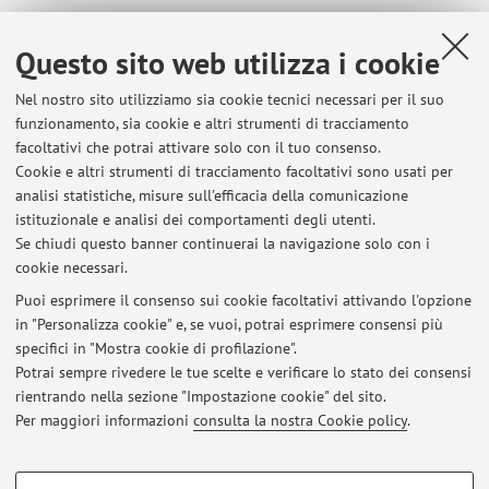
Pubblicato il: 11 giugno 2025
Questo sito web utilizza i cookie
Nel nostro sito utilizziamo sia cookie tecnici necessari per il suo
funzionamento, sia cookie e altri strumenti di tracciamento
Ultimi avvisi
facoltativi che potrai attivare solo con il tuo consenso.
Cookie e altri strumenti di tracciamento facoltativi sono usati per
Ricevimento Mercoledì 22 Luglio avverrà dalle 10 alle 12 in
analisi statistiche, misure sull'efficacia della comunicazione
modalità online
istituzionale e analisi dei comportamenti degli utenti.
Pubblicato il: 21 luglio 2026
Se chiudi questo banner continuerai la navigazione solo con i
cookie necessari.
Spostamento Orario di ricevimento a Martedì 14 luglio online ore
9:30-11:30
Puoi esprimere il consenso sui cookie facoltativi attivando l'opzione
Pubblicato il: 13 luglio 2026
in "Personalizza cookie" e, se vuoi, potrai esprimere consensi più
specifici in "Mostra cookie di profilazione".
Sospensione orario di ricevimento mercoledì 8 luglio
Potrai sempre rivedere le tue scelte e verificare lo stato dei consensi
Pubblicato il: 08 luglio 2026
rientrando nella sezione "Impostazione cookie" del sito.
Per maggiori informazioni
consulta la nostra Cookie policy
.
Tutti gli avvisi
COOKIE DI PROFILAZIONE - FACOLTATIVI