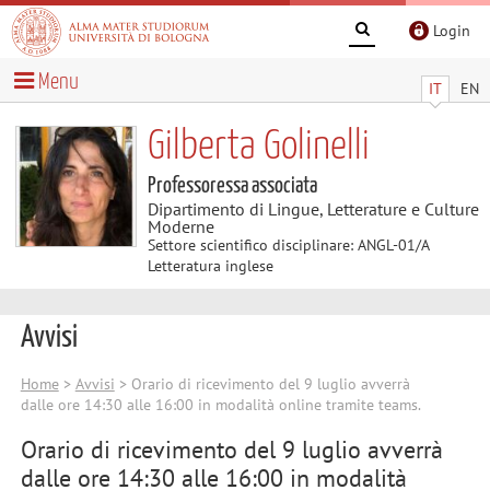
Login
Menu
IT
EN
Gilberta Golinelli
Professoressa associata
Dipartimento di Lingue, Letterature e Culture
Moderne
Settore scientifico disciplinare: ANGL-01/A
Letteratura inglese
Avvisi
Home
>
Avvisi
> Orario di ricevimento del 9 luglio avverrà
dalle ore 14:30 alle 16:00 in modalità online tramite teams.
Orario di ricevimento del 9 luglio avverrà
dalle ore 14:30 alle 16:00 in modalità