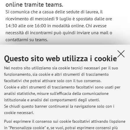
online tramite teams.
Si comunica che a casua delle sedute di laurea, il
ricevimento di mercoledì 9 luglio è spostato dalle ore
14:30 alle ore 16:00 in modalità online. Chi avesse
necessità di incontrarmi può quindi inviare una mail o
contattarmi su teams.
Pubblicato il: 08 luglio 2025
Questo sito web utilizza i cookie
Nel nostro sito utilizziamo sia cookie tecnici necessari per il suo
funzionamento, sia cookie e altri strumenti di tracciamento
Ultimi avvisi
facoltativi che potrai attivare solo con il tuo consenso.
Cookie e altri strumenti di tracciamento facoltativi sono usati per
Ricevimento Mercoledì 22 Luglio avverrà dalle 10 alle 12 in
analisi statistiche, misure sull'efficacia della comunicazione
modalità online
istituzionale e analisi dei comportamenti degli utenti.
Pubblicato il: 21 luglio 2026
Se chiudi questo banner continuerai la navigazione solo con i
cookie necessari.
Spostamento Orario di ricevimento a Martedì 14 luglio online ore
9:30-11:30
Puoi esprimere il consenso sui cookie facoltativi attivando l'opzione
Pubblicato il: 13 luglio 2026
in "Personalizza cookie" e, se vuoi, potrai esprimere consensi più