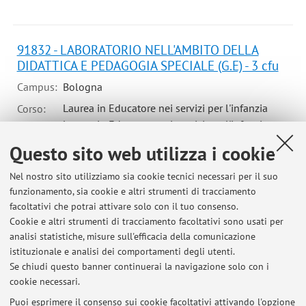
91832 - LABORATORIO NELL'AMBITO DELLA
DIDATTICA E PEDAGOGIA SPECIALE (G.E) - 3 cfu
Campus:
Bologna
Laurea in Educatore nei servizi per l'infanzia
Corso:
Laurea in Educatore nei servizi per l'infanzia
Questo sito web utilizza i cookie
Nel nostro sito utilizziamo sia cookie tecnici necessari per il suo
funzionamento, sia cookie e altri strumenti di tracciamento
Ultimi avvisi
facoltativi che potrai attivare solo con il tuo consenso.
Cookie e altri strumenti di tracciamento facoltativi sono usati per
LABORATORIO DIDATTICA E PEDAGOGIA SPECIALE -
analisi statistiche, misure sull'efficacia della comunicazione
AGGIORNAMENTO ALLERTA METEO
istituzionale e analisi dei comportamenti degli utenti.
Pubblicato il: 16 maggio 2023
Se chiudi questo banner continuerai la navigazione solo con i
cookie necessari.
Lessons cancelled and new dates
Pubblicato il: 15 marzo 2022
Puoi esprimere il consenso sui cookie facoltativi attivando l'opzione