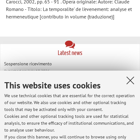
Carocci, 2002, pp. 65 - 91 . Opera originale: Autore: Claude
Romano - Titolo: La temporalite' de l'evenement: analyse et
hermeneutique [contributo in volume (traduzione)]
Latest news
Sospensione ricevimento
Published on: July 18 2026
This website uses cookies
Richieste tesi di laurea
Published on: June 06 2024
We use technical cookies that are essential for the correct operation
of our website. We also use cookies and other optional tracking
View all
tools that may be activated only with your consent.
Cookies and other optional tracking tools are used for statistical
analysis, to ensure the efficacy of institutional communications, and
to analyse user behaviour.
Highlights
If you close this banner, you will continue to browse using only