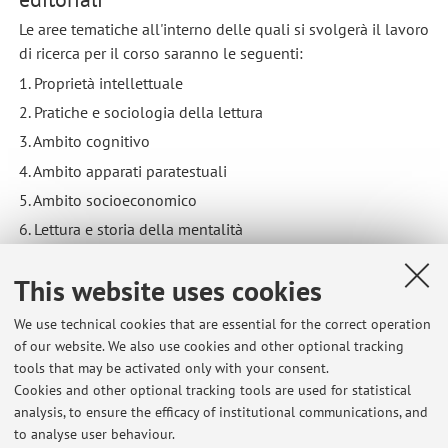
Le aree tematiche all'interno delle quali si svolgerà il lavoro
di ricerca per il corso saranno le seguenti:
1. Proprietà intellettuale
2. Pratiche e sociologia della lettura
3. Ambito cognitivo
4. Ambito apparati paratestuali
5. Ambito socioeconomico
6. Lettura e storia della mentalità
7. Ontologia sociale
This website uses cookies
8. Documentalità
We use technical cookies that are essential for the correct operation
of our website. We also use cookies and other optional tracking
tools that may be activated only with your consent.
Cookies and other optional tracking tools are used for statistical
Latest news
analysis, to ensure the efficacy of institutional communications, and
appello esame 4 aprile risultati editoria
to analyse user behaviour.