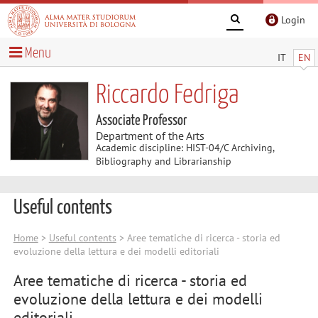
Login
Menu
IT
EN
Riccardo Fedriga
Associate Professor
Department of the Arts
Academic discipline: HIST-04/C Archiving,
Bibliography and Librarianship
Useful contents
Home
>
Useful contents
> Aree tematiche di ricerca - storia ed
evoluzione della lettura e dei modelli editoriali
Aree tematiche di ricerca - storia ed
evoluzione della lettura e dei modelli
editoriali