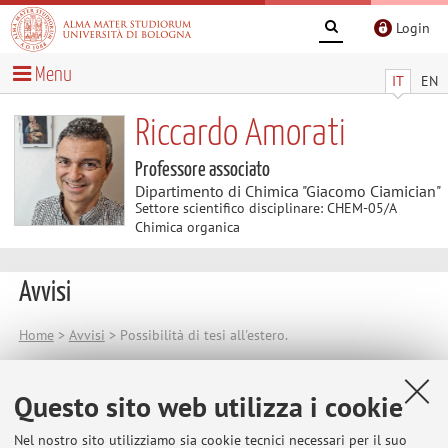
Login
Menu
IT
EN
Riccardo Amorati
Professore associato
Dipartimento di Chimica "Giacomo Ciamician"
Settore scientifico disciplinare: CHEM-05/A
Chimica organica
Avvisi
Home
>
Avvisi
> Possibilità di tesi all'estero.
Possibilità di tesi all'estero.
Questo sito web utilizza i cookie
Si avvisano gli studenti interessati che è possibile svolgere
parte o tutta la tesi sperimentale all'estero. Maggiori
Nel nostro sito utilizziamo sia cookie tecnici necessari per il suo