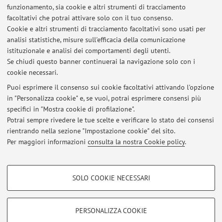
informazioni sono disponibili
qui
o contattando il docente.
funzionamento, sia cookie e altri strumenti di tracciamento
Pubblicato il: 22 giugno 2022
facoltativi che potrai attivare solo con il tuo consenso.
Cookie e altri strumenti di tracciamento facoltativi sono usati per
analisi statistiche, misure sull'efficacia della comunicazione
istituzionale e analisi dei comportamenti degli utenti.
Se chiudi questo banner continuerai la navigazione solo con i
Ultimi avvisi
cookie necessari.
Disponibilità per tesi sperimentale
Puoi esprimere il consenso sui cookie facoltativi attivando l'opzione
Pubblicato il: 27 marzo 2024
in "Personalizza cookie" e, se vuoi, potrai esprimere consensi più
specifici in "Mostra cookie di profilazione".
Possibilità di tesi all'estero.
Potrai sempre rivedere le tue scelte e verificare lo stato dei consensi
Pubblicato il: 22 giugno 2022
rientrando nella sezione "Impostazione cookie" del sito.
Per maggiori informazioni
consulta la nostra Cookie policy
.
Tutti gli avvisi
COOKIE DI PROFILAZIONE - FACOLTATIVI
SOLO COOKIE NECESSARI
Si tratta di cookie utilizzati per analizzare le caratteristiche della navigazione
Area riservata
degli utenti, creare profili in base al loro comportamento sul sito, per analisi
Accedi tramite
login
per gestire tutti i contenuti del sito.
di marketing.
PERSONALIZZA COOKIE
Mostra cookie di profilazione