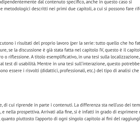
indipendentemente dal contenuto specifico, anche in questo caso si
 metodologici descritti nei primi due capitoli, a cui si possono fare ri
scutono i risultati del proprio lavoro (per la serie: tutto quello che ho fa
e, se la discussione è già stata fatta nel capitolo IV, questo è il capito
ro o riflessione. A titolo esemplificativo, in una tesi sulla localizzazione
l test di usabilità. Mentre in una tesi sull’interazione, questo potrebbe
no essere i risvolti (didattici, professionali, etc.) del tipo di analisi che
, di cui riprende in parte i contenuti. La differenza sta nell’uso dei te
, e nella prospettiva. Arrivati alla fine, si è infatti in grado di esprimere
, quanto piuttosto l’apporto di ogni singolo capitolo ai fini del raggiun