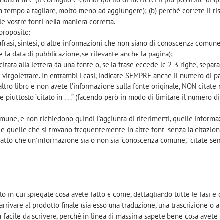
n tempo a tagliare, molto meno ad aggiungere); (b) perché correte il ris
e vostre fonti nella maniera corretta.
 proposito:
rafrasi, sintesi, o altre informazioni che non siano di conoscenza comu
 la data di pubblicazione, se rilevante anche la pagina);
citata alla lettera da una fonte o, se la frase eccede le 2-3 righe, separa
 virgolettare. In entrambi i casi, indicate SEMPRE anche il numero di p
 altro libro e non avete l’informazione sulla fonte originale, NON citate
 piuttosto “citato in . . .” (facendo però in modo di limitare il numero d
une, e non richiedono quindi l’aggiunta di riferimenti, quelle informa
e quelle che si trovano frequentemente in altre fonti senza la citazio
 fatto che un’informazione sia o non sia “conoscenza comune,” citate se
lo in cui spiegate cosa avete fatto e come, dettagliando tutte le fasi e 
rivare al prodotto finale (sia esso una traduzione, una trascrizione o al
ù facile da scrivere, perché in linea di massima sapete bene cosa avete 