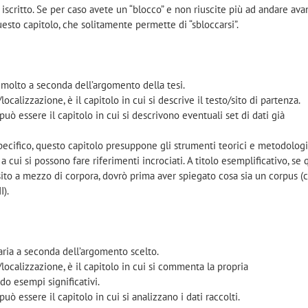
 iscritto. Se per caso avete un “blocco” e non riuscite più ad andare avan
esto capitolo, che solitamente permette di “sbloccarsi”.
a molto a seconda dell’argomento della tesi.
ocalizzazione, è il capitolo in cui si descrive il testo/sito di partenza.
 può essere il capitolo in cui si descrivono eventuali set di dati già
cifico, questo capitolo presuppone gli strumenti teorici e metodologi
a cui si possono fare riferimenti incrociati. A titolo esemplificativo, se 
 sito a mezzo di corpora, dovrò prima aver spiegato cosa sia un corpus (c
I).
aria a seconda dell’argomento scelto.
/localizzazione, è il capitolo in cui si commenta la propria
do esempi significativi.
può essere il capitolo in cui si analizzano i dati raccolti.