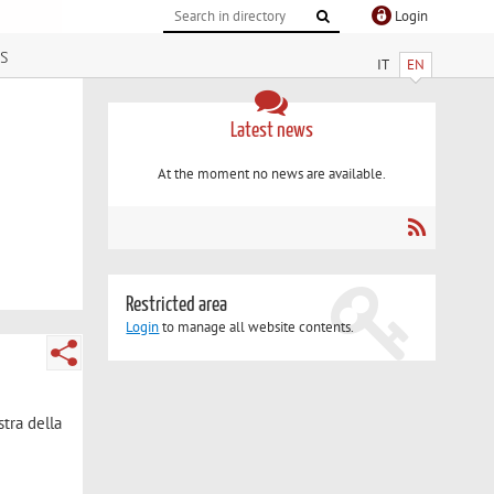
Login
s
IT
EN
Latest news
At the moment no news are available.
Restricted area
Login
to manage all website contents.
stra della