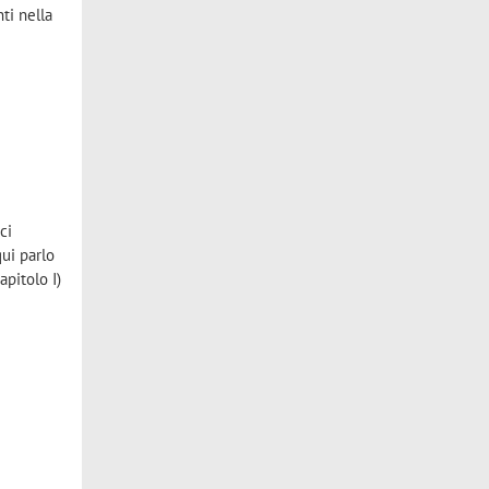
ti nella
ci
qui parlo
apitolo I)