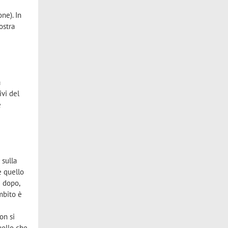
one). In
ostra
a
ivi del
è
 sulla
 è quello
e dopo,
mbito è
on si
uello che