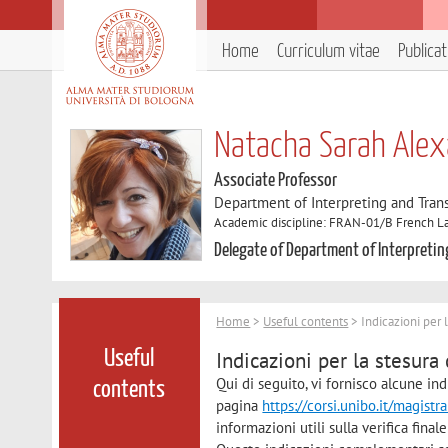
Home
Curriculum vitae
Publica
Natacha Sarah Ale
Associate Professor
Department of Interpreting and Trans
Academic discipline: FRAN-01/B French Lan
Delegate of Department of Interpretin
Home
>
Useful contents
> Indicazioni per l
Indicazioni per la stesura 
Useful
Qui di seguito, vi fornisco alcune in
contents
pagina
https://corsi.unibo.it/magistr
informazioni utili sulla verifica final