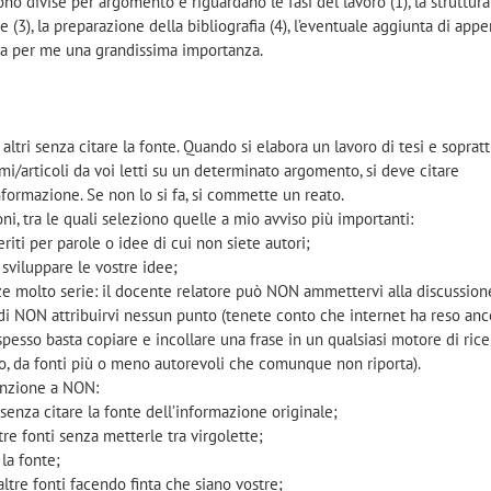
o divise per argomento e riguardano le fasi del lavoro (1), la struttura
e (3), la preparazione della bibliografia (4), l’eventuale aggiunta di appen
a per me una grandissima importanza.
i altri senza citare la fonte. Quando si elabora un lavoro di tesi e soprat
mi/articoli da voi letti su un determinato argomento, si deve citare
nformazione. Se non lo si fa, si commette un reato.
ni, tra le quali seleziono quelle a mio avviso più importanti:
eriti per parole o idee di cui non siete autori;
 sviluppare le vostre idee;
e molto serie: il docente relatore può NON ammettervi alla discussion
di NON attribuirvi nessun punto (tenete conto che internet ha reso anc
 spesso basta copiare e incollare una frase in un qualsiasi motore di ric
o, da fonti più o meno autorevoli che comunque non riporta).
tenzione a NON:
i senza citare la fonte dell’informazione originale;
tre fonti senza metterle tra virgolette;
 la fonte;
altre fonti facendo finta che siano vostre;