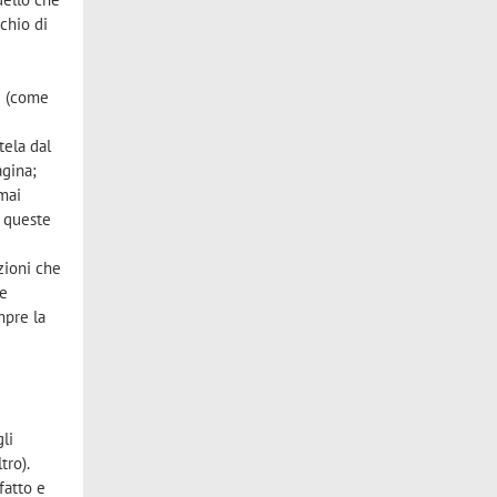
chio di
ne (come
tela dal
agina;
 mai
i queste
zioni che
ne
mpre la
gli
tro).
fatto e