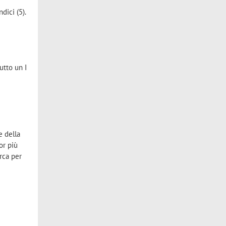
dici (5).
tutto un I
e della
or più
erca per