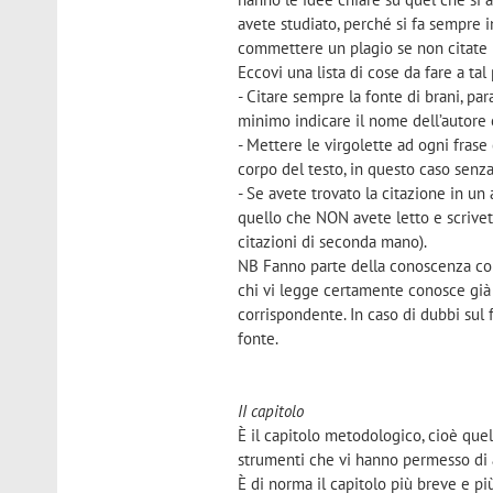
avete studiato, perché si fa sempre i
commettere un plagio se non citate l
Eccovi una lista di cose da fare a tal
- Citare sempre la fonte di brani, pa
minimo indicare il nome dell’autore e
- Mettere le virgolette ad ogni frase 
corpo del testo, in questo caso senza
- Se avete trovato la citazione in un
quello che NON avete letto e scrivete
citazioni di seconda mano).
NB Fanno parte della conoscenza com
chi vi legge certamente conosce già 
corrispondente. In caso di dubbi sul
fonte.
II capitolo
È il capitolo metodologico, cioè quel
strumenti che vi hanno permesso di ar
È di norma il capitolo più breve e pi