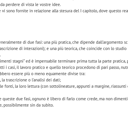
da perdere di vista le vostre idee.
e vi sono fornite in relazione alla stesura del I capitolo, dove questo re
neralmente di due fasi: una più pratica, che dipende dall’argomento sc
ascrizione di interazioni); e una più teorica, che coincide con lo studio 
.
menti stagni” ed è impensabile terminare prima tutta la parte pratica, 
utti i casi, il lavoro pratico e quello teorico procedono di pari passo, nu
vrebbero essere più o meno equamente divise tra:
 la trascrizione o l’analisi dei dati;
lle fonti, la loro lettura (con sottolineature, appunti a margine, riassunti 
e queste due fasi, ognuno è libero di farlo come crede, ma non dimenti
e, possibilmente sin da subito.