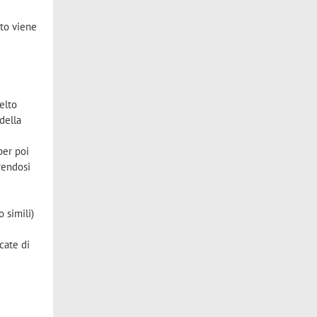
ato viene
elto
della
per poi
trendosi
o simili)
cate di