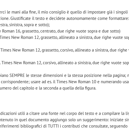
 le mani alla fine, il mio consiglio è quello di impostare già i singoli 
ione. Giustificate il testo e decidete autonomamente come formattare
tra, sinistra, sopra e sotto);
New Roman 16, grassetto, centrato, due righe vuote sopra e due sotto)
 es. Times New Roman 12, grassetto, allineato a sinistra, due righe vuote s
 es. Times New Roman 12, grassetto, corsivo, allineato a sinistra, due righe
ad es. Times New Roman 12, corsivo, allineato a sinistra, due righe vuote so
abbiano SEMPRE le stesse dimensioni e la stessa posizione nella pagina;
la corrispondente; usare ad es. il Times New Roman 10 e numerando us
numero del capitolo e la seconda a quella della figura.
icazioni utili a citare una fonte nel corpo del testo e a compilare la li
contenuto in quel documento aggiungo solo un suggerimento: iniziate si
i riferimenti bibliografici di TUTTI i contributi che consultate, seguendo 