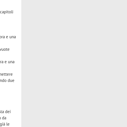
capitoli
:
opra e una
 vuote
pra e una
 mettere
ando due
sta dei
n da
già le