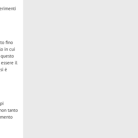
ferimenti
tto fino
lo in cui
, questo
 essere il
 si è
mpi
 non tanto
gimento