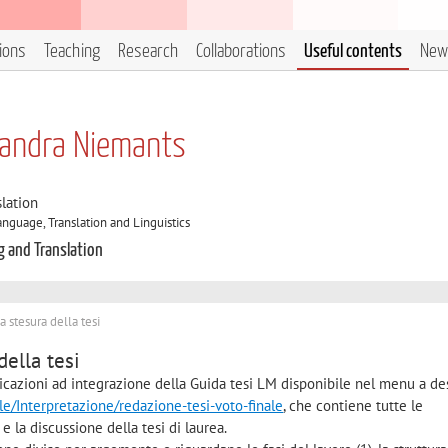
tions
Teaching
Research
Collaborations
Useful contents
New
xandra Niemants
lation
guage, Translation and Linguistics
g and Translation
a stesura della tesi
della tesi
dicazioni ad integrazione della Guida tesi LM disponibile nel menu a de
ale/Interpretazione/redazione-tesi-voto-finale
, che contiene tutte le
e e la discussione della tesi di laurea.