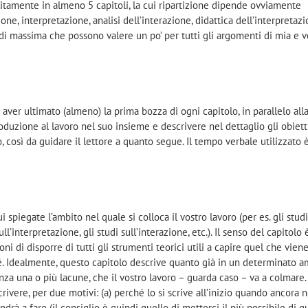
olitamente in almeno 5 capitoli, la cui ripartizione dipende ovviamente
one, interpretazione, analisi dell’interazione, didattica dell’interpretazi
 di massima che possono valere un po’ per tutti gli argomenti di mia e v
o aver ultimato (almeno) la prima bozza di ogni capitolo, in parallelo all
duzione al lavoro nel suo insieme e descrivere nel dettaglio gli obiett
, così da guidare il lettore a quanto segue. Il tempo verbale utilizzato 
ui spiegate l’ambito nel quale si colloca il vostro lavoro (per es. gli studi
ll’interpretazione, gli studi sull’interazione, etc.). Il senso del capitolo
ni di disporre di tutti gli strumenti teorici utili a capire quel che vien
é. Idealmente, questo capitolo descrive quanto già in un determinato a
enza una o più lacune, che il vostro lavoro – guarda caso – va a colmare.
scrivere, per due motivi: (a) perché lo si scrive all’inizio quando ancora n
drà a fare (il consiglio è quindi quello di metterci il più possibile di q