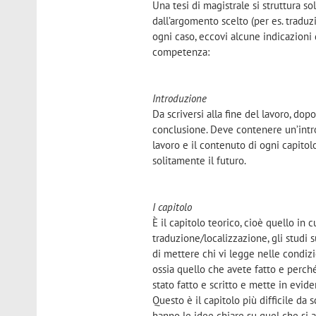
Una tesi di magistrale si struttura s
dall’argomento scelto (per es. traduzi
ogni caso, eccovi alcune indicazioni
competenza:
Introduzione
Da scriversi alla fine del lavoro, dop
conclusione. Deve contenere un’intro
lavoro e il contenuto di ogni capitolo
solitamente il futuro.
I capitolo
È il capitolo teorico, cioè quello in c
traduzione/localizzazione, gli studi su
di mettere chi vi legge nelle condizio
ossia quello che avete fatto e perch
stato fatto e scritto e mette in evid
Questo è il capitolo più difficile da 
hanno le idee chiare su quel che si an