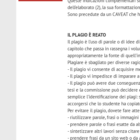
Queste indicazioni complementari son
dell’elaborato (2), la sua formattazion
Sono precedute da un CAVEAT che h
IL PLAGIO È REATO
Il plagio è l’uso di parole o di idee d
capitolo che passa in rassegna i volu
appropriatamente la fonte di quell’i
Plagiare è sbagliato per diverse ragio
- Il plagio vi consente di acquisire m
- Il plagio vi impedisce di imparare a
- Il plagio può avere due conseguenz
tesi e la commissione può decidere 
semplice l’identificazione dei plagi:
accorgersi che lo studente ha copiat
Per evitare il plagio, dovete fare at
- riutilizzare parole, frasi o immagin
- prendere parole o frasi esatte da al
- sintetizzare altri lavori senza citare
- prendere frasi da un sito web o da 