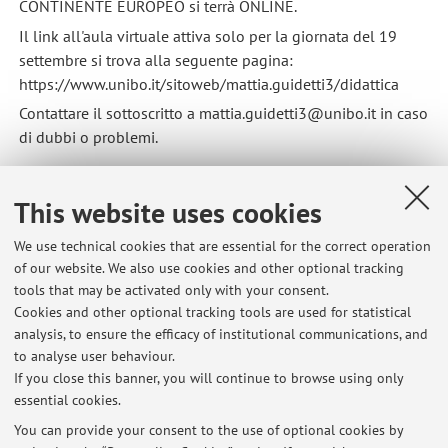
CONTINENTE EUROPEO si terrà ONLINE.
Il link all'aula virtuale attiva solo per la giornata del 19
settembre si trova alla seguente pagina:
https://www.unibo.it/sitoweb/mattia.guidetti3/didattica
Contattare il sottoscritto a mattia.guidetti3@unibo.it in caso
di dubbi o problemi.
Published on: September 18 2024
This website uses cookies
We use technical cookies that are essential for the correct operation
of our website. We also use cookies and other optional tracking
tools that may be activated only with your consent.
Latest news
Cookies and other optional tracking tools are used for statistical
analysis, to ensure the efficacy of institutional communications, and
Ciclo di seminari dedicati alla collezione di manoscritti orientali di
Luigi Ferdinando Marsili
to analyse user behaviour.
If you close this banner, you will continue to browse using only
Published on: November 11 2025
essential cookies.
CANCELLAZIONE LEZIONE DEL 27/09/2024
You can provide your consent to the use of optional cookies by
Published on: September 26 2024