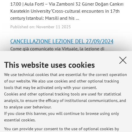
17.00 | Aula Forti – Via Zamboni 32 Güner Doğan Cankırı
Karatekin University "Cross-cultural encounters in 17th
century Istanbul: Marsili and his ...
Published on: November 11 2025
CANCELLAZIONE LEZIONE DEL 27/09/2024
Come già comunicato via Virtuale, la lezione di
Fondamenti di storia dell'arte islamica di venerdì 27
This website uses cookies
settembre 2024 è annullata per impegni istituzionali del
docente. La lezione verrà recuperata nella sesta
We use technical cookies that are essential for the correct operation
settimana.
of our website. We also use cookies and other optional tracking
Published on: September 26 2024
tools that may be activated only with your consent.
Cookies and other optional tracking tools are used for statistical
DIDATTICA ONLINE DOMANI 19.09.2024
analysis, to ensure the efficacy of institutional communications, and
to analyse user behaviour.
Per allarme meteo la lezione di domani, giovedì 19
If you close this banner, you will continue to browse using only
settembre 2024, del corso ARTE ISLAMICA NEL
essential cookies.
CONTINENTE EUROPEO si terrà ONLINE. Il link all'aula
virtuale attiva solo per la giornata del 19 settembre si
You can provide your consent to the use of optional cookies by