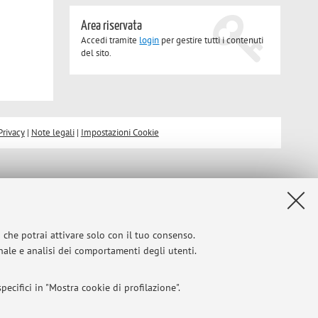
Area riservata
Accedi tramite
login
per gestire tutti i contenuti
del sito.
Privacy
|
Note legali
|
Impostazioni Cookie
i che potrai attivare solo con il tuo consenso.
onale e analisi dei comportamenti degli utenti.
ecifici in "Mostra cookie di profilazione".