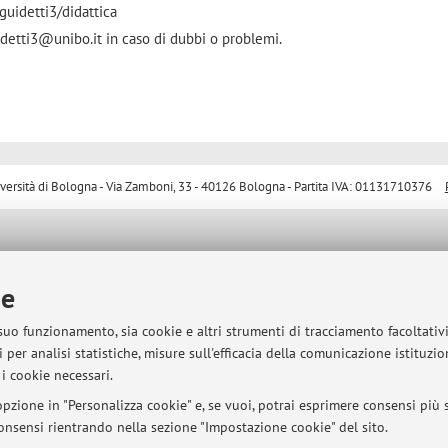
guidetti3/didattica
uidetti3@unibo.it in caso di dubbi o problemi.
sità di Bologna - Via Zamboni, 33 - 40126 Bologna - Partita IVA: 01131710376
ie
 suo funzionamento, sia cookie e altri strumenti di tracciamento facoltativ
 per analisi statistiche, misure sull'efficacia della comunicazione istituzi
i cookie necessari.
pzione in "Personalizza cookie" e, se vuoi, potrai esprimere consensi più sp
 consensi rientrando nella sezione "Impostazione cookie" del sito.