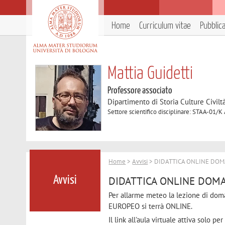
Home
Curriculum vitae
Pubblic
Mattia Guidetti
Professore associato
Dipartimento di Storia Culture Civilt
Settore scientifico disciplinare: STAA-01/K
Home
>
Avvisi
> DIDATTICA ONLINE DOMA
DIDATTICA ONLINE DOMA
Avvisi
Per allarme meteo la lezione di do
EUROPEO si terrà ONLINE.
Il link all'aula virtuale attiva solo 