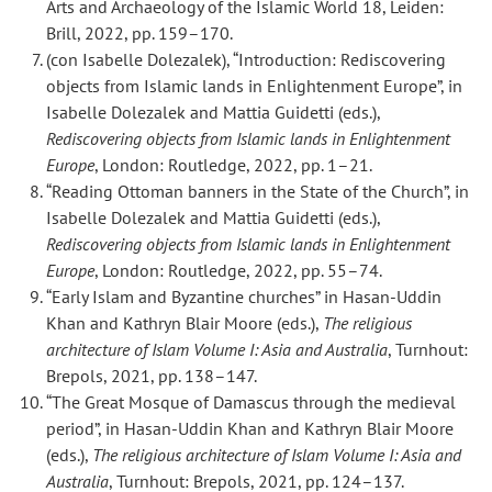
Arts and Archaeology of the Islamic World 18, Leiden:
Brill, 2022, pp. 159–170.
(con Isabelle Dolezalek), “Introduction: Rediscovering
objects from Islamic lands in Enlightenment Europe”, in
Isabelle Dolezalek and Mattia Guidetti (eds.),
Rediscovering objects from Islamic lands in Enlightenment
Europe
, London: Routledge, 2022, pp. 1–21.
“Reading Ottoman banners in the State of the Church”, in
Isabelle Dolezalek and Mattia Guidetti (eds.),
Rediscovering objects from Islamic lands in Enlightenment
Europe
, London: Routledge, 2022, pp. 55–74.
“Early Islam and Byzantine churches” in Hasan-Uddin
Khan and Kathryn Blair Moore (eds.),
The religious
architecture of Islam Volume I: Asia and Australia
, Turnhout:
Brepols, 2021, pp. 138–147.
“The Great Mosque of Damascus through the medieval
period”, in Hasan-Uddin Khan and Kathryn Blair Moore
(eds.),
The religious architecture of Islam Volume I: Asia and
Australia
, Turnhout: Brepols, 2021, pp. 124–137.