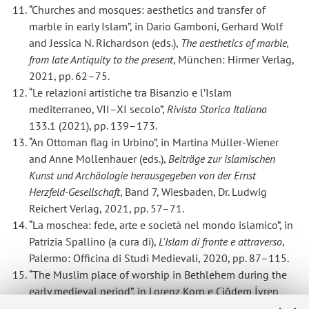
“Churches and mosques: aesthetics and transfer of
marble in early Islam”, in Dario Gamboni, Gerhard Wolf
and Jessica N. Richardson (eds.),
The aesthetics of marble,
from late Antiquity to the present
, München: Hirmer Verlag,
2021, pp. 62–75.
“Le relazioni artistiche tra Bisanzio e l’Islam
mediterraneo, VII–XI secolo”,
Rivista Storica Italiana
133.1 (2021), pp. 139–173.
“An Ottoman flag in Urbino”, in Martina Müller-Wiener
and Anne Mollenhauer (eds.),
Beiträge zur islamischen
Kunst und Archäologie herausgegeben von der Ernst
Herzfeld-Gesellschaft
, Band 7, Wiesbaden, Dr. Ludwig
Reichert Verlag, 2021, pp. 57–71.
“La moschea: fede, arte e società nel mondo islamico”, in
Patrizia Spallino (a cura di),
L'Islam di fronte e attraverso
,
Palermo: Officina di Studi Medievali, 2020, pp. 87–115.
“The Muslim place of worship in Bethlehem during the
early medieval period”, in Lorenz Korn e Çiğdem İvren
(eds.),
Encompassing the sacred in Islamic art
, Wiesbaden: