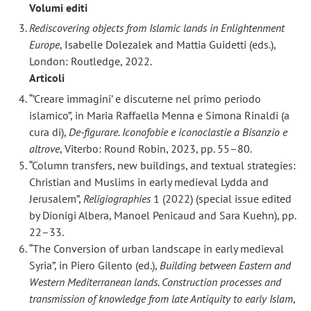
Volumi editi
Rediscovering objects from Islamic lands in Enlightenment
Europe
, Isabelle Dolezalek and Mattia Guidetti (eds.),
London: Routledge, 2022.
Articoli
“’Creare immagini’ e discuterne nel primo periodo
islamico”, in Maria Raffaella Menna e Simona Rinaldi (a
cura di),
De-figurare. Iconofobie e iconoclastie a Bisanzio e
altrove
, Viterbo: Round Robin, 2023, pp. 55–80.
“Column transfers, new buildings, and textual strategies:
Christian and Muslims in early medieval Lydda and
Jerusalem”,
Religiographies
1 (2022) (special issue edited
by Dionigi Albera, Manoel Penicaud and Sara Kuehn), pp.
22–33.
“The Conversion of urban landscape in early medieval
Syria”, in Piero Gilento (ed.),
Building between Eastern and
Western Mediterranean lands. Construction processes and
transmission of knowledge from late Antiquity to early Islam
,