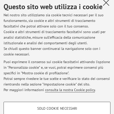
Questo sito web utilizza i cookie
Dr. Ludwig Reichert Verlag, 2020, pp. 63–77.
Nel nostro sito utilizziamo sia cookie tecnici necessari per il suo
funzionamento, sia cookie e altri strumenti di tracciamento
facoltativi che potrai attivare solo con il tuo consenso.
Ultimi avvisi
Cookie e altri strumenti di tracciamento facoltativi sono usati per
analisi statistiche, misure sull'efficacia della comunicazione
Ciclo di seminari dedicati alla collezione di manoscritti orientali di
Luigi Ferdinando Marsili
istituzionale e analisi dei comportamenti degli utenti.
Se chiudi questo banner continuerai la navigazione solo con i
Pubblicato il: 11 novembre 2025
cookie necessari.
CANCELLAZIONE LEZIONE DEL 27/09/2024
Puoi esprimere il consenso sui cookie facoltativi attivando l'opzione
Pubblicato il: 26 settembre 2024
in "Personalizza cookie" e, se vuoi, potrai esprimere consensi più
specifici in "Mostra cookie di profilazione".
DIDATTICA ONLINE DOMANI 19.09.2024
Potrai sempre rivedere le tue scelte e verificare lo stato dei consensi
Pubblicato il: 18 settembre 2024
rientrando nella sezione "Impostazione cookie" del sito.
Per maggiori informazioni
consulta la nostra Cookie policy
.
Tutti gli avvisi
COOKIE DI PROFILAZIONE - FACOLTATIVI
SOLO COOKIE NECESSARI
Si tratta di cookie utilizzati per analizzare le caratteristiche della navigazione
Area riservata