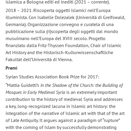
islamica a Bologna editi ed inediti (2021 – corrente).
2018 – 2021. Riscoperta oggetti islamici nell’Europa
illuminista. Con Isabelle Dolezalek (Università di Greifswald,
Germania). Organizzazione convegno e curatela di una
pubblicazione sulla (ri)scoperta degli oggetti dal mondo
musulmano nell’Europa del XVIII secolo. Progetto
finanziato dalla Fritz-Thyssen Foundation, Chair of Islamic
Art History and the Historisch-Kulturwissenschaftliche
Fakultät dell’Università di Vienna.
Premi
Syrian Studies Association Book Prize for 2017:
“Mattia Guidetti’s
In the Shadow of the Church: the Building of
Mosques in Early Medieval Syria
is an extremely important
contribution to the history of medieval Syria and addresses
a key, long-recognized lacuna in Islamic art history: the
integration of the narrative of Islamic art with that of the art
of Late Antiquity. It argues against a paradigm of “rupture”
with the coming of Islam by successfully demonstrating