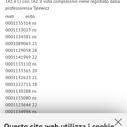
TA1 è CI con TA2. il voto complessivo viene registrato dalla
professoressa Tylewicz
matr esito
0001135314 ns
0001133023 ns
0001134581 ns
0001089065 25
0001129058 28
0001141969 22
0001133110 ns
0001133365 20
0001132623 21
0001122713 18
0001130288 ns
0001135080 ns
0001123644 22
0001134994 ns
Questo sito web utilizza i cookie