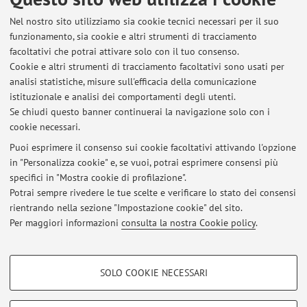
Pubblicato il: 09 giugno 2026
Nel nostro sito utilizziamo sia cookie tecnici necessari per il suo
funzionamento, sia cookie e altri strumenti di tracciamento
facoltativi che potrai attivare solo con il tuo consenso.
Cookie e altri strumenti di tracciamento facoltativi sono usati per
Ultimi avvisi
analisi statistiche, misure sull'efficacia della comunicazione
PRINCIPI DI TECNOLOGIE ALIMENTARI -13 LUGLIO 2026
istituzionale e analisi dei comportamenti degli utenti.
Se chiudi questo banner continuerai la navigazione solo con i
Pubblicato il: 16 luglio 2026
cookie necessari.
TA1 10 luglio 26
Puoi esprimere il consenso sui cookie facoltativi attivando l'opzione
Pubblicato il: 13 luglio 2026
in "Personalizza cookie" e, se vuoi, potrai esprimere consensi più
specifici in "Mostra cookie di profilazione".
TA1 8 giu 26
Potrai sempre rivedere le tue scelte e verificare lo stato dei consensi
Pubblicato il: 09 giugno 2026
rientrando nella sezione "Impostazione cookie" del sito.
Per maggiori informazioni
consulta la nostra Cookie policy
.
Tutti gli avvisi
COOKIE DI PROFILAZIONE - FACOLTATIVI
SOLO COOKIE NECESSARI
Area riservata
Si tratta di cookie utilizzati per analizzare le caratteristiche della navigazione
degli utenti, creare profili in base al loro comportamento sul sito, per analisi
Accedi tramite
login
per gestire tutti i contenuti del sito.