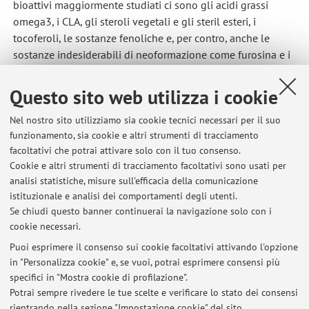
bioattivi maggiormente studiati ci sono gli acidi grassi
omega3, i CLA, gli steroli vegetali e gli steril esteri, i
tocoferoli, le sostanze fenoliche e, per contro, anche le
sostanze indesiderabili di neoformazione come furosina e i
prodotti di ossidazione delle sostanze grasse.
Questo sito web utilizza i cookie
Nel nostro sito utilizziamo sia cookie tecnici necessari per il suo
funzionamento, sia cookie e altri strumenti di tracciamento
facoltativi che potrai attivare solo con il tuo consenso.
Cookie e altri strumenti di tracciamento facoltativi sono usati per
Ultimi avvisi
analisi statistiche, misure sull'efficacia della comunicazione
PRINCIPI DI TECNOLOGIE ALIMENTARI -13 LUGLIO 2026
istituzionale e analisi dei comportamenti degli utenti.
Se chiudi questo banner continuerai la navigazione solo con i
Pubblicato il: 16 luglio 2026
cookie necessari.
TA1 10 luglio 26
Puoi esprimere il consenso sui cookie facoltativi attivando l'opzione
Pubblicato il: 13 luglio 2026
in "Personalizza cookie" e, se vuoi, potrai esprimere consensi più
specifici in "Mostra cookie di profilazione".
TA1 8 giu 26
Potrai sempre rivedere le tue scelte e verificare lo stato dei consensi
Pubblicato il: 09 giugno 2026
rientrando nella sezione "Impostazione cookie" del sito.