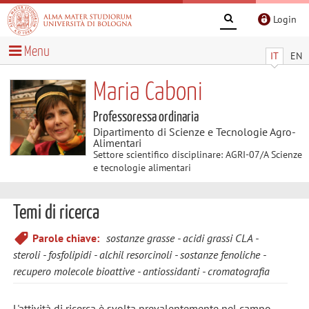
Login
Menu
IT
EN
Maria Caboni
Professoressa ordinaria
Dipartimento di Scienze e Tecnologie Agro-
Alimentari
Settore scientifico disciplinare: AGRI-07/A Scienze
e tecnologie alimentari
Temi di ricerca
Parole chiave:
sostanze grasse
acidi grassi CLA
steroli
fosfolipidi
alchil resorcinoli
sostanze fenoliche
recupero molecole bioattive
antiossidanti
cromatografia
L'attività di ricerca è svolta prevalentemente nel campo