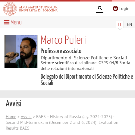
Login
Menu
IT
EN
Marco Puleri
Professore associato
Dipartimento di Scienze Politiche e Sociali
Settore scientifico disciplinare: GSPS-04/B Storia
delle relazioni internazionali
Delegato del Dipartimento di Scienze Politiche e
Sociali
Avvisi
Home
>
Avvisi
> BAES – History of Russia (a.y. 2024-2025) -
Second Mid-term exam (December 2 and 6, 2024): Evaluation
Results BAES