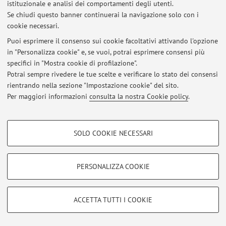
istituzionale e analisi dei comportamenti degli utenti.
Se chiudi questo banner continuerai la navigazione solo con i
cookie necessari.
Puoi esprimere il consenso sui cookie facoltativi attivando l'opzione
Ultimi avvisi
in "Personalizza cookie" e, se vuoi, potrai esprimere consensi più
specifici in "Mostra cookie di profilazione".
BAES – History of Russia (a.y. 2024-2025) - Second Mid-term exam
(December 2 and 6, 2024): Evaluation Results BAES
Potrai sempre rivedere le tue scelte e verificare lo stato dei consensi
Pubblicato il: 17 dicembre 2024
rientrando nella sezione "Impostazione cookie" del sito.
Per maggiori informazioni
consulta la nostra Cookie policy
.
Tutti gli avvisi
COOKIE DI PROFILAZIONE - FACOLTATIVI
SOLO COOKIE NECESSARI
Si tratta di cookie utilizzati per analizzare le caratteristiche della navigazione
Area riservata
degli utenti, creare profili in base al loro comportamento sul sito, per analisi
Accedi tramite
login
per gestire tutti i contenuti del sito.
di marketing.
PERSONALIZZA COOKIE
Mostra cookie di profilazione
© 2026 - ALMA MATER STUDIORUM - Università di Bologna - Via
Google/Youtube Video
COOKIE TECNICI - NECESSARI
ACCETTA TUTTI I COOKIE
Zamboni, 33 - 40126 Bologna - Partita IVA: 01131710376
Facebook
Privacy
|
Note legali
|
Impostazioni Cookie
Si tratta di cookie tecnici utilizzati, a titolo esemplificativo, per il corretto
Vimeo
funzionamento del sito, salvare le preferenze di navigazione, per il