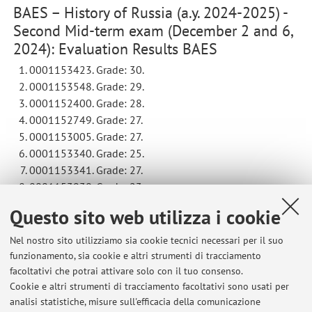
BAES – History of Russia (a.y. 2024-2025) -
Second Mid-term exam (December 2 and 6,
2024): Evaluation Results BAES
0001153423. Grade: 30.
0001153548. Grade: 29.
0001152400. Grade: 28.
0001152749. Grade: 27.
0001153005. Grade: 27.
0001153340. Grade: 25.
0001153341. Grade: 27.
0001153930. Grade: 23.
0001152983. Grade: 23.
Questo sito web utilizza i cookie
Nel nostro sito utilizziamo sia cookie tecnici necessari per il suo
N.B. If you do not find the results of your exam at this page,
funzionamento, sia cookie e altri strumenti di tracciamento
please, visit you almaesami account: the exam has been
facoltativi che potrai attivare solo con il tuo consenso.
registered on almaesami.
Cookie e altri strumenti di tracciamento facoltativi sono usati per
analisi statistiche, misure sull'efficacia della comunicazione
Pubblicato il: 17 dicembre 2024