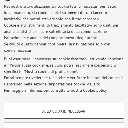
Nel nostro sito utilizziamo sia cookie tecnici necessari per il suo
funzionamento, sia cookie e altri strumenti di tracciamento
facoltativi che potrai attivare solo con il tuo consenso.
Ultimi avvisi
Cookie e altri strumenti di tracciamento facoltativi sono usati per
analisi statistiche, misure sull'efficacia della comunicazione
Universi 2026 - "Creatura" - Festival di poesia contemporanea (16-18
giugno)
istituzionale e analisi dei comportamenti degli utenti.
Se chiudi questo banner continuerai la navigazione solo con i
Pubblicato il: 12 giugno 2026
cookie necessari.
Ricevimento del 18 giugno e del 2 luglio 2026
Puoi esprimere il consenso sui cookie facoltativi attivando l'opzione
Pubblicato il: 10 maggio 2026
in "Personalizza cookie" e, se vuoi, potrai esprimere consensi più
specifici in "Mostra cookie di profilazione".
Giornata internazionale di studi: "Occidenti"
Potrai sempre rivedere le tue scelte e verificare lo stato dei consensi
Pubblicato il: 09 aprile 2026
rientrando nella sezione "Impostazione cookie" del sito.
Per maggiori informazioni
consulta la nostra Cookie policy
.
Tutti gli avvisi
COOKIE DI PROFILAZIONE - FACOLTATIVI
SOLO COOKIE NECESSARI
Area riservata
Si tratta di cookie utilizzati per analizzare le caratteristiche della navigazione
degli utenti, creare profili in base al loro comportamento sul sito, per analisi
Accedi tramite
login
per gestire tutti i contenuti del sito.
di marketing.