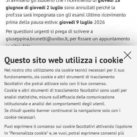
Si avvisano gli studenti che i ricevimento di
giovedì 18
giugnoe di giovedì 2 luglio
sono annullati perché la
prof.ssa sarà impegnata con gli esami. Ultimo ricevimento
prima della pausa estiva:
giovedì 9 luglio
2026
Per questioni urgenti si prega di scrivere a
giuseppina.brunetti@unibo.it, per fissare un appuntamento
in altre date.
Pubblicato il: 10 maggio 2026
Questo sito web utilizza i cookie
Nel nostro sito utilizziamo sia cookie tecnici necessari per il suo
funzionamento, sia cookie e altri strumenti di tracciamento
facoltativi che potrai attivare solo con il tuo consenso.
Ultimi avvisi
Cookie e altri strumenti di tracciamento facoltativi sono usati per
analisi statistiche, misure sull'efficacia della comunicazione
Universi 2026 - "Creatura" - Festival di poesia contemporanea (16-18
giugno)
istituzionale e analisi dei comportamenti degli utenti.
Se chiudi questo banner continuerai la navigazione solo con i
Pubblicato il: 12 giugno 2026
cookie necessari.
Ricevimento del 18 giugno e del 2 luglio 2026
Puoi esprimere il consenso sui cookie facoltativi attivando l'opzione
Pubblicato il: 10 maggio 2026
in "Personalizza cookie" e, se vuoi, potrai esprimere consensi più