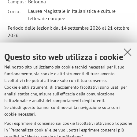
Campus:
Bologna
Laurea Magistrale in Italianistica e culture
Corso:
letterarie europee
Periodo delle lezioni: dal 14 settembre 2026 al 21 ottobre
2026
Orario delle lezioni
Questo sito web utilizza i cookie
Nel nostro sito utilizziamo sia cookie tecnici necessari per il suo
funzionamento, sia cookie e altri strumenti di tracciamento
facoltativi che potrai attivare solo con il tuo consenso.
Ultimi avvisi
Cookie e altri strumenti di tracciamento facoltativi sono usati per
analisi statistiche, misure sull'efficacia della comunicazione
Universi 2026 - "Creatura" - Festival di poesia contemporanea (16-18
giugno)
istituzionale e analisi dei comportamenti degli utenti.
Se chiudi questo banner continuerai la navigazione solo con i
Pubblicato il: 12 giugno 2026
cookie necessari.
Ricevimento del 18 giugno e del 2 luglio 2026
Puoi esprimere il consenso sui cookie facoltativi attivando l'opzione
Pubblicato il: 10 maggio 2026
in "Personalizza cookie" e, se vuoi, potrai esprimere consensi più
specifici in "Mostra cookie di profilazione".