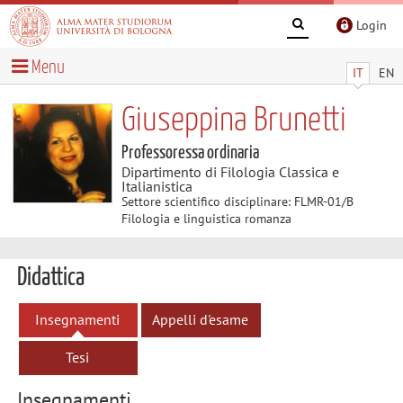
Login
Menu
IT
EN
Giuseppina Brunetti
Professoressa ordinaria
Dipartimento di Filologia Classica e
Italianistica
Settore scientifico disciplinare: FLMR-01/B
Filologia e linguistica romanza
Didattica
Insegnamenti
Appelli d'esame
Tesi
Insegnamenti