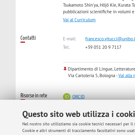
Tsukamoto Shin'ya, Hōjō Kie, Kurata 
pubblicazioni scientifiche in volumi e 
Vai al Curriculum
Contatti
E-mail:
francesco.vitucci@unibo.i
Tel:
+39 051 20 9 7117
Dipartimento di Lingue, Letteratur
Via Cartoleria 5, Bologna -
Vai alla
Risorse in rete
ORCID
Questo sito web utilizza i cook
Orario di ricevimento
Nel nostro sito utilizziamo sia cookie tecnici necessari per il
Cookie e altri strumenti di tracciamento facoltativi sono usati