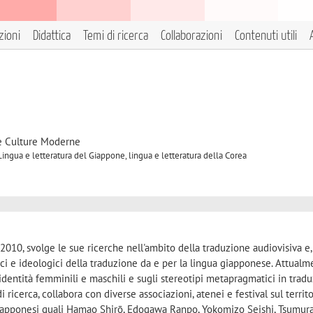
zioni
Didattica
Temi di ricerca
Collaborazioni
Contenuti utili
 e Culture Moderne
Lingua e letteratura del Giappone, lingua e letteratura della Corea
2010, svolge le sue ricerche nell'ambito della traduzione audiovisiva e,
stici e ideologici della traduzione da e per la lingua giapponese. Attual
 identità femminili e maschili e sugli stereotipi metapragmatici in tradu
 ricerca, collabora con diverse associazioni, atenei e festival sul territ
i giapponesi quali Hamao Shirō, Edogawa Ranpo, Yokomizo Seishi, Tsumur