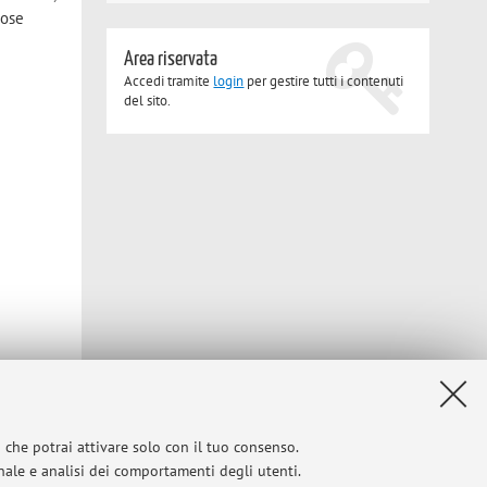
rose
Area riservata
Accedi tramite
login
per gestire tutti i contenuti
del sito.
i che potrai attivare solo con il tuo consenso.
onale e analisi dei comportamenti degli utenti.