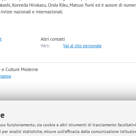
Takashi, Koreeda Hirokazu, Onda Riku, Matsuo Yumi ed è autore di nume
riviste nazionali e internazionali.
t
Altri contatti
Web:
Vai al sito personale
e e Culture Moderne
 mappa
ie
 suo funzionamento, sia cookie e altri strumenti di tracciamento facoltativ
 per analisi statistiche, misure sull'efficacia della comunicazione istituzi