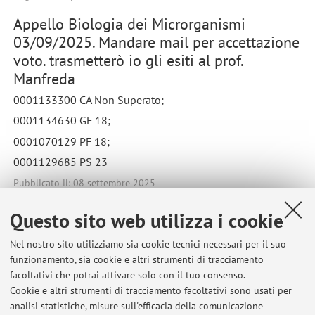
Appello Biologia dei Microrganismi
03/09/2025. Mandare mail per accettazione
voto. trasmetterò io gli esiti al prof.
Manfreda
0001133300 CA Non Superato;
0001134630 GF 18;
0001070129 PF 18;
0001129685 PS 23
Pubblicato il: 08 settembre 2025
Questo sito web utilizza i cookie
Nel nostro sito utilizziamo sia cookie tecnici necessari per il suo
Ultimi avvisi
funzionamento, sia cookie e altri strumenti di tracciamento
facoltativi che potrai attivare solo con il tuo consenso.
Appello Lab Micro Applicata 08/07/2026. Mandare mail per
Cookie e altri strumenti di tracciamento facoltativi sono usati per
accettazione voto
analisi statistiche, misure sull'efficacia della comunicazione
Pubblicato il: 08 luglio 2026