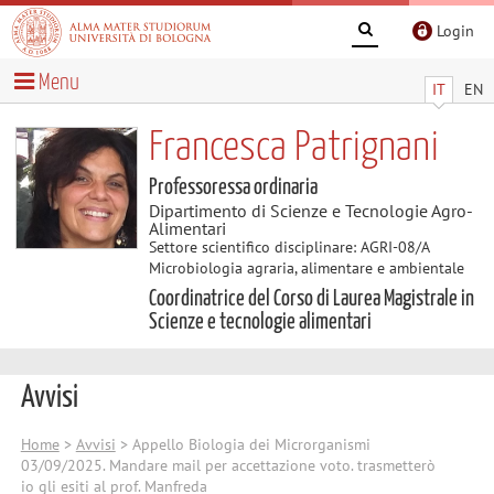
Login
Menu
IT
EN
Francesca Patrignani
Professoressa ordinaria
Dipartimento di Scienze e Tecnologie Agro-
Alimentari
Settore scientifico disciplinare: AGRI-08/A
Microbiologia agraria, alimentare e ambientale
Coordinatrice del Corso di Laurea Magistrale in
Scienze e tecnologie alimentari
Avvisi
Home
>
Avvisi
> Appello Biologia dei Microrganismi
03/09/2025. Mandare mail per accettazione voto. trasmetterò
io gli esiti al prof. Manfreda