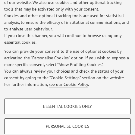
of our website. We also use cookies and other optional tracking
tools that may be activated only with your consent.
Cookies and other optional tracking tools are used for statistical
Latest news
analysis, to ensure the efficacy of institutional communications, and
Opportunità di tirocinio - Lingue in dialogo
to analyse user behaviour.
If you close this banner, you will continue to browse using only
Published on: March 24 2026
essential cookies.
Opportunità di tirocinio - PRIN 'Racconta'
You can provide your consent to the use of optional cookies by
Published on: July 01 2024
activating the “Personalise Cookies” option. If you wish to express a
more specific consent, select “Show Profiling Cookies”.
Opportunità di tirocinio - FICLIT per la scuola - a.a. 2024-2025
You can always review your choices and check the status of your
Published on: July 01 2024
consent by going to the “Cookie Settings” section on the website.
For further information,
see our Cookie Policy
.
View all
PROFILING COOKIES - OPTIONAL
ESSENTIAL COOKIES ONLY
These cookies are used to analyse user browsing patterns, create user profiles
Restricted area
based on browsing behaviour, and for marketing analysis.
Login
to manage all website contents.
Show profiling cookies
PERSONALISE COOKIES