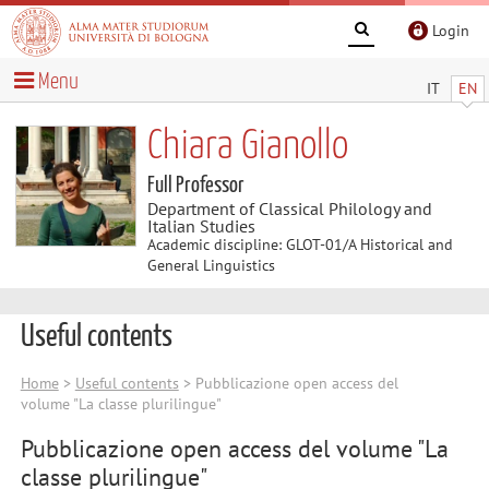
Login
Menu
IT
EN
Chiara Gianollo
Full Professor
Department of Classical Philology and
Italian Studies
Academic discipline: GLOT-01/A Historical and
General Linguistics
Useful contents
Home
>
Useful contents
> Pubblicazione open access del
volume "La classe plurilingue"
Pubblicazione open access del volume "La
classe plurilingue"