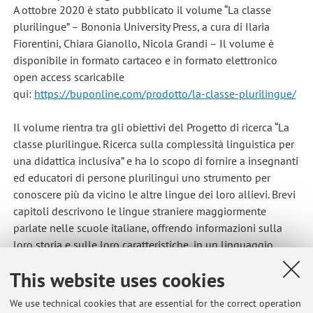
A ottobre 2020 è stato pubblicato il volume “La classe
plurilingue” – Bononia University Press, a cura di Ilaria
Fiorentini, Chiara Gianollo, Nicola Grandi – Il volume è
disponibile in formato cartaceo e in formato elettronico
open access scaricabile
qui:
https://buponline.com/prodotto/la-classe-plurilingue/
Il volume rientra tra gli obiettivi del Progetto di ricerca “La
classe plurilingue. Ricerca sulla complessità linguistica per
una didattica inclusiva” e ha lo scopo di fornire a insegnanti
ed educatori di persone plurilingui uno strumento per
conoscere più da vicino le altre lingue dei loro allievi. Brevi
capitoli descrivono le lingue straniere maggiormente
parlate nelle scuole italiane, offrendo informazioni sulla
loro storia e sulle loro caratteristiche, in un linguaggio
accessibile e con frequenti rimandi contrastivi alla struttura
This website uses cookies
dell’italiano.
We use technical cookies that are essential for the correct operation