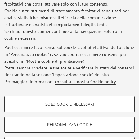
facoltativi che potrai attivare solo con il tuo consenso.
Cookie e altri strumenti di tracciamento facoltativi sono usati per
analisi statistiche, misure sull'efficacia della comunicazione
Ultimi avvisi
istituzionale e analisi dei comportamenti degli utenti.
Presentazione del corso e prima lezione - I sem.
Se chiudi questo banner continuerai la navigazione solo con i
cookie necessari.
Pubblicato il: 17 settembre 2025
Puoi esprimere il consenso sui cookie facoltativi attivando l'opzione
Tutti gli avvisi
in "Personalizza cookie" e, se vuoi, potrai esprimere consensi più
specifici in "Mostra cookie di profilazione".
Potrai sempre rivedere le tue scelte e verificare lo stato dei consensi
rientrando nella sezione "Impostazione cookie" del sito.
In evidenza
Per maggiori informazioni
consulta la nostra Cookie policy
.
FAQ
COOKIE DI PROFILAZIONE - FACOLTATIVI
SOLO COOKIE NECESSARI
Si tratta di cookie utilizzati per analizzare le caratteristiche della navigazione
Area riservata
degli utenti, creare profili in base al loro comportamento sul sito, per analisi
Accedi tramite
login
per gestire tutti i contenuti del sito.
di marketing.
PERSONALIZZA COOKIE
Mostra cookie di profilazione