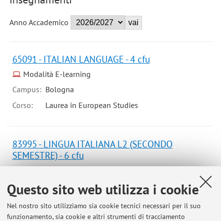
Anno Accademico
65091 - ITALIAN LANGUAGE - 4 cfu
Modalità E-learning
Campus:
Bologna
Corso:
Laurea in European Studies
83995 - LINGUA ITALIANA L2 (SECONDO
SEMESTRE) - 6 cfu
Campus:
Forli
Questo sito web utilizza i cookie
Laurea in Lingue, tecnologie e comunicazione
Corso:
interculturale
Nel nostro sito utilizziamo sia cookie tecnici necessari per il suo
funzionamento, sia cookie e altri strumenti di tracciamento