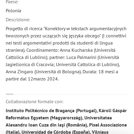
Paese:
Polonia
Descrizione:
Progetto di ricerca "Konektory w tekstach argumentacyjnych
tworzonych przez uczących się jęszyka obcego" (I connettivi
nei testi argomentativi prodotti da studenti di lingua
straniera). Coordinamento: Anna Kucharska (Università
Cattolica di Lublino); partner: Luca Palmarini (Università
Jagiellonica di Cracovia; Università Cattolica di Lublino),
Anna Zingaro (Università di Bologna). Durata: 18 mesi a
partire dal 12marzo 2024.
Collaborazione formale con:
Instituto Politécnico de Bragança (Portugal), Károli Gáspár
Református Egyetem (Magyarország), Universitatea
Alexandru Ioan Cuza din Iaşi (România), Pixel Associazione
(Italia), Universidad de Córdoba (España), Vilniaus