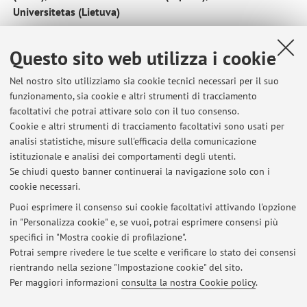
Universitetas (Lietuva)
Paese:
Questo sito web utilizza i cookie
Italia
Descrizione:
Nel nostro sito utilizziamo sia cookie tecnici necessari per il suo
QuILL – Quality In Language Learning: Erasmus+
funzionamento, sia cookie e altri strumenti di tracciamento
Programme – Strategic Partnerships for Digital Education
facoltativi che potrai attivare solo con il tuo consenso.
Readiness. https://quill.pixel-online.org/MNG-
Cookie e altri strumenti di tracciamento facoltativi sono usati per
analisi statistiche, misure sull'efficacia della comunicazione
prjdescription.php 01.10.2021-28.02.2023.
istituzionale e analisi dei comportamenti degli utenti.
Se chiudi questo banner continuerai la navigazione solo con i
cookie necessari.
Puoi esprimere il consenso sui cookie facoltativi attivando l'opzione
in "Personalizza cookie" e, se vuoi, potrai esprimere consensi più
Ultimi avvisi
specifici in "Mostra cookie di profilazione".
Presentazione del corso e prima lezione - I sem.
Potrai sempre rivedere le tue scelte e verificare lo stato dei consensi
Pubblicato il: 17 settembre 2025
rientrando nella sezione "Impostazione cookie" del sito.
Per maggiori informazioni
consulta la nostra Cookie policy
.
Tutti gli avvisi