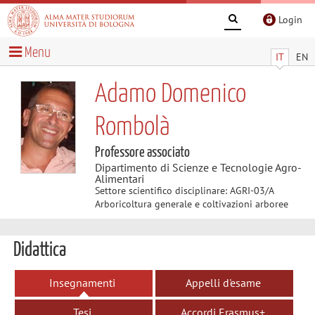
Login
Menu
IT
EN
Adamo Domenico
Rombolà
Professore associato
Dipartimento di Scienze e Tecnologie Agro-
Alimentari
Settore scientifico disciplinare: AGRI-03/A
Arboricoltura generale e coltivazioni arboree
Didattica
Insegnamenti
Appelli d'esame
Tesi
Accordi Erasmus+