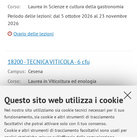
Corso:
Laurea in Scienze e cultura della gastronomia
Periodo delle lezioni: dal 5 ottobre 2026 al 23 novembre
2026
Orario delle lezioni
18200 - TECNICA VITICOLA - 6 cfu
Campus:
Cesena
Corso:
Laurea in Viticoltura ed enologia
Questo sito web utilizza i cookie
Nel nostro sito utilizziamo sia cookie tecnici necessari per il suo
Ultimi avvisi
funzionamento, sia cookie e altri strumenti di tracciamento
facoltativi che potrai attivare solo con il tuo consenso.
SELF-PRODUCTION OF AGROECOLOGICAL STRAWBERRIES AT
Cookie e altri strumenti di tracciamento facoltativi sono usati per
AGROFORESTA MATER, CESENA