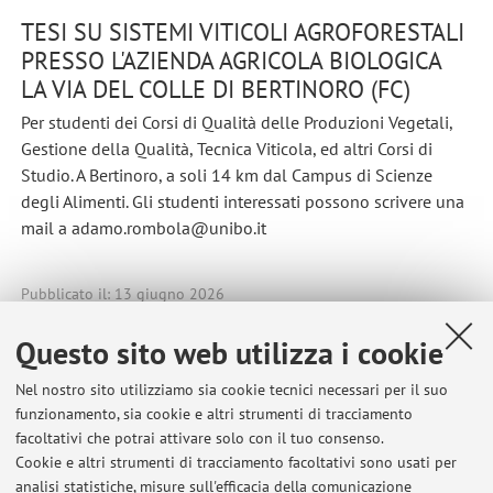
TESI SU SISTEMI VITICOLI AGROFORESTALI
PRESSO L'AZIENDA AGRICOLA BIOLOGICA
LA VIA DEL COLLE DI BERTINORO (FC)
Per studenti dei Corsi di Qualità delle Produzioni Vegetali,
Gestione della Qualità, Tecnica Viticola, ed altri Corsi di
Studio. A Bertinoro, a soli 14 km dal Campus di Scienze
degli Alimenti. Gli studenti interessati possono scrivere una
mail a adamo.rombola@unibo.it
Pubblicato il: 13 giugno 2026
Questo sito web utilizza i cookie
Nel nostro sito utilizziamo sia cookie tecnici necessari per il suo
Ultimi avvisi
funzionamento, sia cookie e altri strumenti di tracciamento
facoltativi che potrai attivare solo con il tuo consenso.
SELF-PRODUCTION OF AGROECOLOGICAL STRAWBERRIES AT
Cookie e altri strumenti di tracciamento facoltativi sono usati per
AGROFORESTA MATER, CESENA
analisi statistiche, misure sull'efficacia della comunicazione