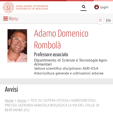
Login
Menu
IT
EN
Adamo Domenico
Rombolà
Professore associato
Dipartimento di Scienze e Tecnologie Agro-
Alimentari
Settore scientifico disciplinare: AGRI-03/A
Arboricoltura generale e coltivazioni arboree
Avvisi
Home
>
Avvisi
> TESI SU SISTEMI VITICOLI AGROFORESTALI
PRESSO L'AZIENDA AGRICOLA BIOLOGICA LA VIA DEL COLLE DI
BERTINORO (FC)