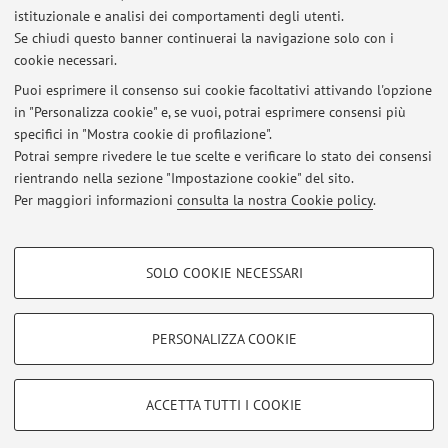
Pubblicato il: 06 agosto 2026
istituzionale e analisi dei comportamenti degli utenti.
Se chiudi questo banner continuerai la navigazione solo con i
OPPORTUNITY OF INTERNSHIP/THESIS AT THE OLEIFICIO TORCHIA
cookie necessari.
(TIRIOLO, CZ) AND IN THE TROPEA (VV) TERRITORY - FREE LODGING
Pubblicato il: 05 agosto 2026
Puoi esprimere il consenso sui cookie facoltativi attivando l'opzione
in "Personalizza cookie" e, se vuoi, potrai esprimere consensi più
specifici in "Mostra cookie di profilazione".
OPPORTUNITY OF INTERNSHIP/THESIS AT THE FARM TENUTA
BONZARA (MONTE SAN PIETRO, BO) - FREE LODGING
Potrai sempre rivedere le tue scelte e verificare lo stato dei consensi
Pubblicato il: 02 agosto 2026
rientrando nella sezione "Impostazione cookie" del sito.
Per maggiori informazioni
consulta la nostra Cookie policy
.
Tutti gli avvisi
COOKIE DI PROFILAZIONE - FACOLTATIVI
SOLO COOKIE NECESSARI
Si tratta di cookie utilizzati per analizzare le caratteristiche della navigazione
Area riservata
degli utenti, creare profili in base al loro comportamento sul sito, per analisi
Accedi tramite
login
per gestire tutti i contenuti del sito.
di marketing.
PERSONALIZZA COOKIE
Mostra cookie di profilazione
© 2026 - ALMA MATER STUDIORUM - Università di Bologna - Via
Google/Youtube Video
COOKIE TECNICI - NECESSARI
ACCETTA TUTTI I COOKIE
Zamboni, 33 - 40126 Bologna - Partita IVA: 01131710376
Facebook
Privacy
|
Note legali
|
Impostazioni Cookie
Si tratta di cookie tecnici utilizzati, a titolo esemplificativo, per il corretto